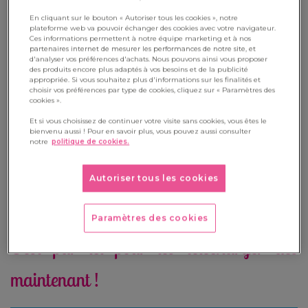
les bons souliers. Voici de quoi
imprimer des étiquettes de
En cliquant sur le bouton « Autoriser tous les cookies », notre
plateforme web va pouvoir échanger des cookies avec votre navigateur.
Noël
: c’est toujours plus amusant que de se les procurer dans
Ces informations permettent à notre équipe marketing et à nos
partenaires internet de mesurer les performances de notre site, et
le commerce !
d'analyser vos préférences d'achats. Nous pouvons ainsi vous proposer
des produits encore plus adaptés à vos besoins et de la publicité
Il faut simplement trouver du papier suffisamment épais et
appropriée. Si vous souhaitez plus d'informations sur les finalités et
choisir vos préférences par type de cookies, cliquez sur « Paramètres des
coloré, ou blanc si on veut proposer aux enfants de colorier
cookies ».
eux-mêmes ces jolis petits rectangles. On n’oublie pas de
Et si vous choisissez de continuer votre visite sans cookies, vous êtes le
bienvenu aussi ! Pour en savoir plus, vous pouvez aussi consulter
mentionner le nom du destinataire et de celui qui offre ! Ce
notre
politique de cookies.
sera aussi l’occasion de montrer aux enfants comment
fonctionne une perforatrice : ils vont adorer faire des petits
Autoriser tous les cookies
trous pour le passage de la ficelle qui permettra d’attacher
ces étiquettes à leurs paquets respectifs.
Paramètres des cookies
C'est par ici pour les télécharger dès
maintenant !