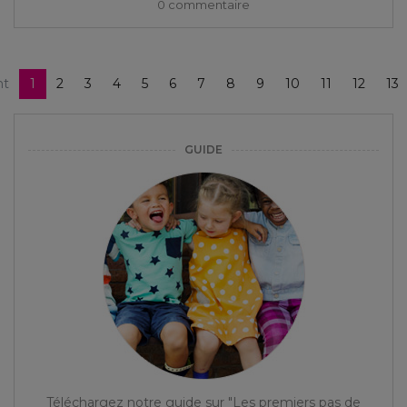
0 commentaire
nt
1
2
3
4
5
6
7
8
9
10
11
12
13
GUIDE
Téléchargez notre guide sur "Les premiers pas de