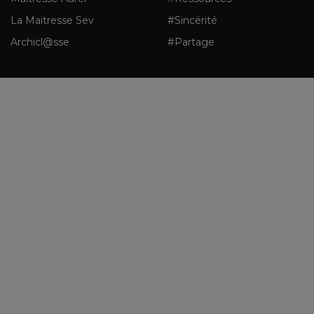
La Maitresse Sev
#Sincérité
Archicl@sse
#Partage