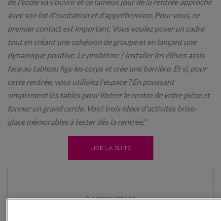
de l'école va s'ouvrir et ce fameux jour de la rentrée approche
avec son lot d'excitation et d'appréhension. Pour vous, ce
premier contact est important. Vous voulez poser un cadre
tout en créant une cohésion de groupe et en lançant une
dynamique positive. Le problème ? Installer les élèves assis
face au tableau fige les corps et crée une barrière. Et si, pour
cette rentrée, vous utilisiez l'espace ? En poussant
simplement les tables pour libérer le centre de votre pièce et
former un grand cercle. Voici trois idées d'activités brise-
glace mémorables à tester dès la rentrée."
LIRE LA SUITE
0 commentaire