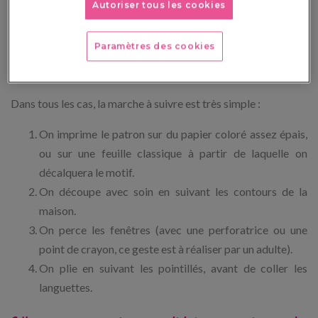
Autoriser tous les cookies
maison. On y déposera une petite bougie Led, pour obtenir
une bien
jolie décoration de Noël
, qui contribuera à
Paramètres des cookies
l’ambiance chaleureuse des fêtes. Pourquoi ne pas réaliser
plusieurs photophores, pour composer un petit village ?
Dans tous les cas, la marche à suivre est très simple :
On imprime le patron sur du papier coloré assez épais,
ou sur une feuille classique à partir de laquelle on
décalquera le motif.
On découpe avec soin en suivant les contours de la
maison.
On perce les fenêtres (avec une perforatrice ou une
point de crayon, ce geste est à réaliser par un adulte).
On plie en suivant les pointillés, avant de coller les
languettes.