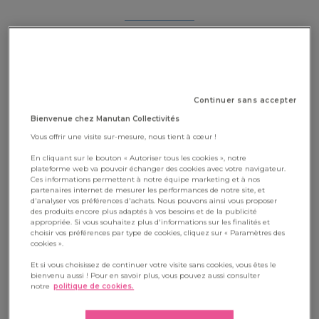
ACTIVITÉS DIY
Continuer sans accepter
Bienvenue chez Manutan Collectivités
Vous offrir une visite sur-mesure, nous tient à cœur !
En cliquant sur le bouton « Autoriser tous les cookies », notre
plateforme web va pouvoir échanger des cookies avec votre navigateur.
Ces informations permettent à notre équipe marketing et à nos
partenaires internet de mesurer les performances de notre site, et
d'analyser vos préférences d'achats. Nous pouvons ainsi vous proposer
des produits encore plus adaptés à vos besoins et de la publicité
appropriée. Si vous souhaitez plus d'informations sur les finalités et
choisir vos préférences par type de cookies, cliquez sur « Paramètres des
Le photophore
, avec sa lumière douce et apaisante, c’est
cookies ».
magique en toute saison. Et pendant les fêtes de fin d’années,
Et si vous choisissez de continuer votre visite sans cookies, vous êtes le
c’est féérique. C’est aussi l’occasion d’un sympathique petit
bienvenu aussi ! Pour en savoir plus, vous pouvez aussi consulter
notre
politique de cookies.
bricolage de Noël pour les enfants
. Voici par exemple un
patron pour réaliser un photophore en papier en forme de