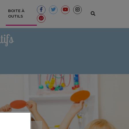
BOITE À
(CURRENT)
OUTILS
ifs