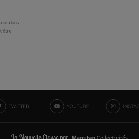
rtout dans
t être
TWITTER
YOUTUBE
INSTA
La Nouvelle Classe par