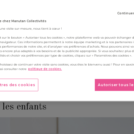
Boite à outils
ois, retrouvez un kit contenant 5 à 6 activités destinées aux enfa
Continue
re classe au fil des saisons grâce à notre kit d'activités à télécharg
 chez Manutan Collectivités
 une visite sur-mesure, nous tient à cœur !
t sur le bouton « Autoriser tous les cookies », notre plateforme web va pouvoir échanger d
 navigateur. Ces informations permettent à notre équipe marketing et à nos partenaires 
s performances de notre site, et d'analyser vos préférences d'achats. Nous pouvons ainsi v
ts encore plus adaptés à vos besoins et de la publicité appropriée. Si vous souhaitez plus 
alités et choisir vos préférences par type de cookies, cliquez sur « Paramètres des cookies ».
choisissez de continuer votre visite sans cookies, vous êtes le bienvenu aussi ! Pour en savoir
si consulter notre
politique de cookies.
tres des cookies
Autoriser tous l
 Un jeu d'apprentissage ludique 
les enfants