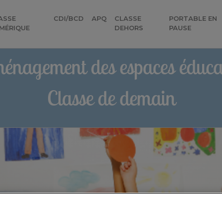
ASSE
CDI/BCD
APQ
CLASSE
PORTABLE EN
MÉRIQUE
DEHORS
PAUSE
énagement des espaces éducat
Classe de demain