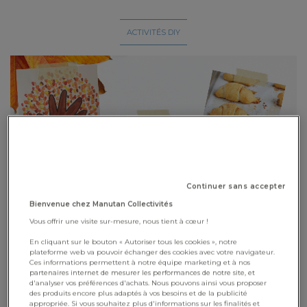
ACTIVITÉS DIY
Continuer sans accepter
Bienvenue chez Manutan Collectivités
Vous offrir une visite sur-mesure, nous tient à cœur !
Le 23 septembre marquera le début de l’automne, cette jolie
En cliquant sur le bouton « Autoriser tous les cookies », notre
saison où les feuilles changent de couleurs, les citrouilles
plateforme web va pouvoir échanger des cookies avec votre navigateur.
Ces informations permettent à notre équipe marketing et à nos
apparaissent et l’air frais s’installe doucement. Pour accueillir
partenaires internet de mesurer les performances de notre site, et
d'analyser vos préférences d'achats. Nous pouvons ainsi vous proposer
ce changement de saison, nous vous avons concocté un kit
des produits encore plus adaptés à vos besoins et de la publicité
d'activités automnales à partager avec les enfants.
appropriée. Si vous souhaitez plus d'informations sur les finalités et