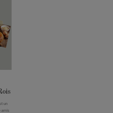
Rois
st un
e amis