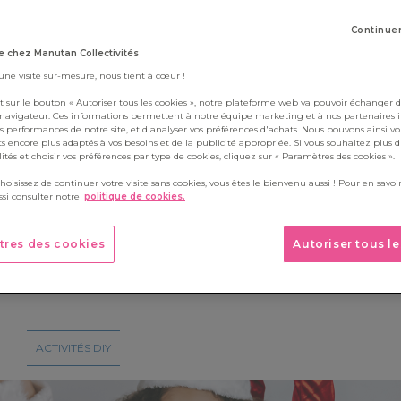
Boite à outils
Continue
ois, retrouvez un kit contenant 5 à 6 activités destinées aux enfa
 chez Manutan Collectivités
re classe au fil des saisons grâce à notre kit d'activités à télécharg
 une visite sur-mesure, nous tient à cœur !
t sur le bouton « Autoriser tous les cookies », notre plateforme web va pouvoir échanger d
 navigateur. Ces informations permettent à notre équipe marketing et à nos partenaires 
s performances de notre site, et d'analyser vos préférences d'achats. Nous pouvons ainsi v
ts encore plus adaptés à vos besoins et de la publicité appropriée. Si vous souhaitez plus 
alités et choisir vos préférences par type de cookies, cliquez sur « Paramètres des cookies ».
choisissez de continuer votre visite sans cookies, vous êtes le bienvenu aussi ! Pour en savoir
si consulter notre
politique de cookies.
tres des cookies
Autoriser tous l
d'activités - Noël
ACTIVITÉS DIY