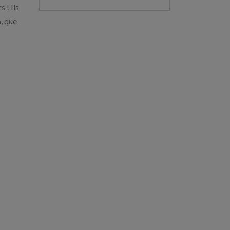
 ! Ils
, que