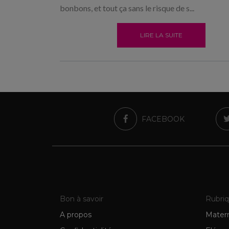
bonbons, et tout ça sans le risque de s...
LIRE LA SUITE
FACEBOOK
Bon à savoir
Rubri
A propos
Matern