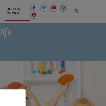
BOITE À
(CURRENT)
OUTILS
ifs