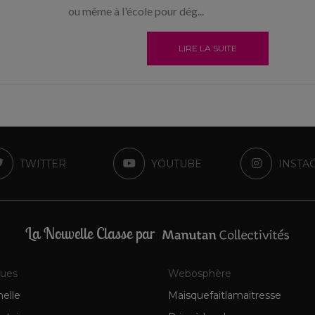
ou même à l'école pour dég...
LIRE LA SUITE
TWITTER
YOUTUBE
INSTA
La Nouvelle Classe par
ques
Webosphère
elle
Maisquefaitlamaitresse