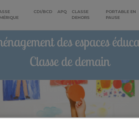
ASSE
CDI/BCD
APQ
CLASSE
PORTABLE EN
MÉRIQUE
DEHORS
PAUSE
énagement des espaces éducat
Classe de demain