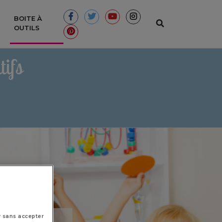
BOITE À
(CURRENT)
OUTILS
ifs
r sans accepter