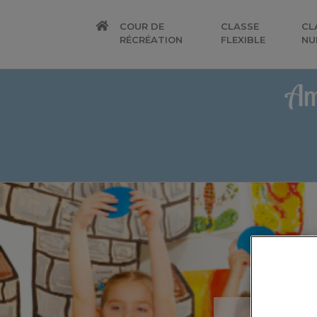
COUR DE
CLASSE
CL
RÉCRÉATION
FLEXIBLE
NU
Am