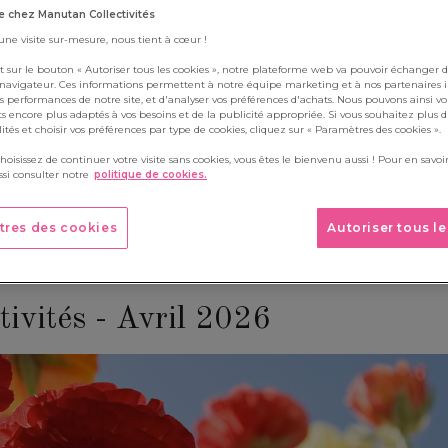
Boite à outils
 chez Manutan Collectivités
ois, retrouvez un kit contenant 5 à 6 activités destinées aux enfa
 une visite sur-mesure, nous tient à cœur !
re classe au fil des saisons grâce à notre kit d'activités à télécharg
t sur le bouton « Autoriser tous les cookies », notre plateforme web va pouvoir échanger d
 navigateur. Ces informations permettent à notre équipe marketing et à nos partenaires 
s performances de notre site, et d'analyser vos préférences d'achats. Nous pouvons ainsi v
ts encore plus adaptés à vos besoins et de la publicité appropriée. Si vous souhaitez plus 
alités et choisir vos préférences par type de cookies, cliquez sur « Paramètres des cookies ».
choisissez de continuer votre visite sans cookies, vous êtes le bienvenu aussi ! Pour en savoir
si consulter notre
politique de cookies.
tres des cookies
Autoriser tous l
ctivités - Avril 2026