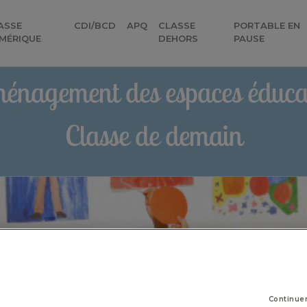
ASSE
CDI/BCD
APQ
CLASSE
PORTABLE EN
MÉRIQUE
DEHORS
PAUSE
énagement des espaces éducat
Classe de demain
Continue