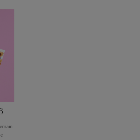
6
Demain
de