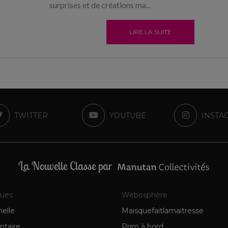
surprises et de créations ma...
LIRE LA SUITE
TWITTER
YOUTUBE
INSTA
La Nouvelle Classe par
ques
Webosphère
elle
Maisquefaitlamaitresse
ntaire
Prim à bord