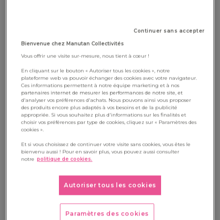
ACTIVITÉS DIY
Continuer sans accepter
Bienvenue chez Manutan Collectivités
Vous offrir une visite sur-mesure, nous tient à cœur !
En cliquant sur le bouton « Autoriser tous les cookies », notre
plateforme web va pouvoir échanger des cookies avec votre navigateur.
Ces informations permettent à notre équipe marketing et à nos
partenaires internet de mesurer les performances de notre site, et
d'analyser vos préférences d'achats. Nous pouvons ainsi vous proposer
des produits encore plus adaptés à vos besoins et de la publicité
appropriée. Si vous souhaitez plus d'informations sur les finalités et
choisir vos préférences par type de cookies, cliquez sur « Paramètres des
cookies ».
Et si vous choisissez de continuer votre visite sans cookies, vous êtes le
bienvenu aussi ! Pour en savoir plus, vous pouvez aussi consulter
notre
politique de cookies.
Le 21 février nous fêterons Mardi Gras ! C'est une belle
occasion de se déguiser, manger des beignets et partager un
Autoriser tous les cookies
moment festif ! C'est pour cela, que ce mois-ci, nous vous
offrons un kit spécial pour préparer l'évènement avec les
Paramètres des cookies
enfants.