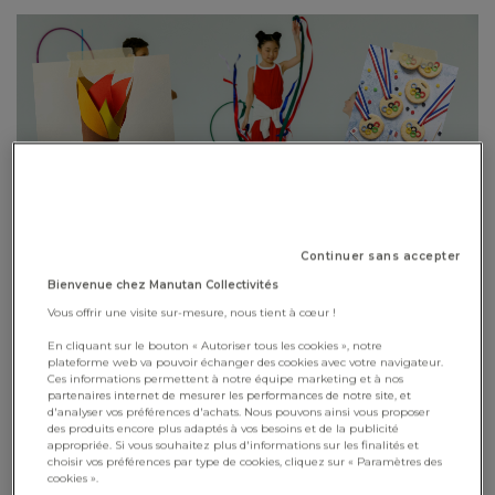
Continuer sans accepter
Bienvenue chez Manutan Collectivités
"Allez hop, on se lance dans l'aventure olympique ! Avec
Vous offrir une visite sur-mesure, nous tient à cœur !
notre kit spécial JO 2024, embarquez vos élèves dans cette
En cliquant sur le bouton « Autoriser tous les cookies », notre
aventure sportive. C'est l'occasion de partager avec eux
plateforme web va pouvoir échanger des cookies avec votre navigateur.
Ces informations permettent à notre équipe marketing et à nos
l'esprit des Jeux et de les préparer à cet évènement
partenaires internet de mesurer les performances de notre site, et
exceptionnel au travers de différentes activités !"
d'analyser vos préférences d'achats. Nous pouvons ainsi vous proposer
des produits encore plus adaptés à vos besoins et de la publicité
appropriée. Si vous souhaitez plus d'informations sur les finalités et
choisir vos préférences par type de cookies, cliquez sur « Paramètres des
Téléchargement
cookies ».