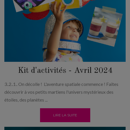
Kit d'activités - Avril 2024
3..2..1.. On décolle ! L'aventure spatiale commence ! Faîtes
découvrir à vos petits martiens l'univers mystérieux des
étoiles, des planètes ...
LIRE LA SUITE