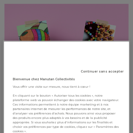
Continuer sans accepter
Le Poisson d’avril s’invite en classe avec Classe de Demain !
Bienvenue chez Manutan Collectivités
Vous offrir une visite sur-mesure, nous tient à cœur !
Le 1er avril approche, et avec lui son lot de rires, de surprises
En cliquant sur le bouton « Autoriser tous les cookies », notre
et de créations malicieuses. C’est l’occasion parfaite pour
plateforme web va pouvoir échanger des cookies avec votre navigateur.
Ces informations permettent à notre équipe marketing et à nos
proposer à vos élèves des activités ludiques, artistiques et
partenaires internet de mesurer les performances de notre site, et
d'analyser vos préférences d'achats. Nous pouvons ainsi vous proposer
gourmandes autour d’une tradition qu’ils adorent.
des produits encore plus adaptés à vos besoins et de la publicité
appropriée. Si vous souhaitez plus d'informations sur les finalités et
choisir vos préférences par type de cookies, cliquez sur « Paramètres des
Bonne lecture à tous !
cookies ».