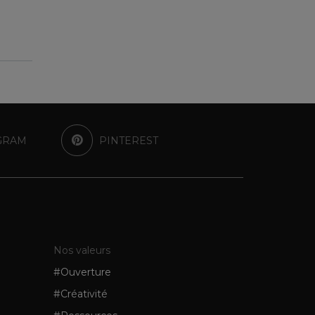
GRAM
PINTEREST
Nos valeurs
#Ouverture
#Créativité