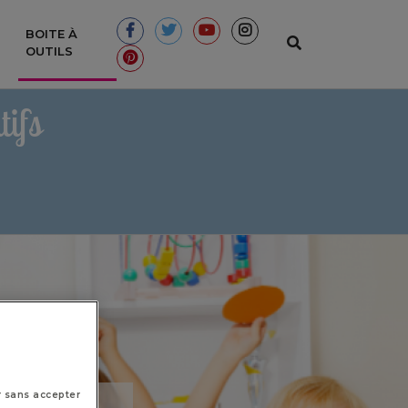
BOITE À
(CURRENT)
OUTILS
ifs
r sans accepter