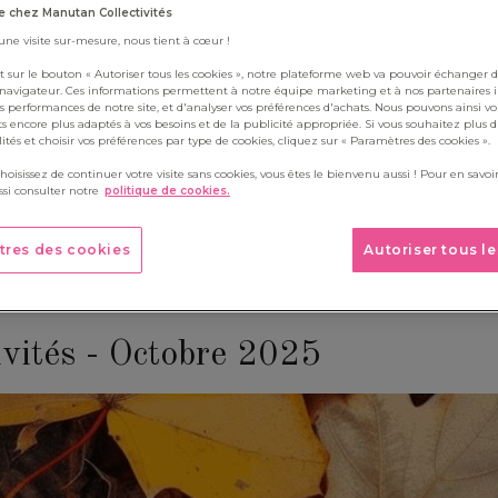
Boite à outils
 chez Manutan Collectivités
ois, retrouvez un kit contenant 5 à 6 activités destinées aux enfa
 une visite sur-mesure, nous tient à cœur !
re classe au fil des saisons grâce à notre kit d'activités à télécharg
t sur le bouton « Autoriser tous les cookies », notre plateforme web va pouvoir échanger d
 navigateur. Ces informations permettent à notre équipe marketing et à nos partenaires 
s performances de notre site, et d'analyser vos préférences d'achats. Nous pouvons ainsi v
ts encore plus adaptés à vos besoins et de la publicité appropriée. Si vous souhaitez plus 
alités et choisir vos préférences par type de cookies, cliquez sur « Paramètres des cookies ».
choisissez de continuer votre visite sans cookies, vous êtes le bienvenu aussi ! Pour en savoir
si consulter notre
politique de cookies.
tres des cookies
Autoriser tous l
ivités - Octobre 2025