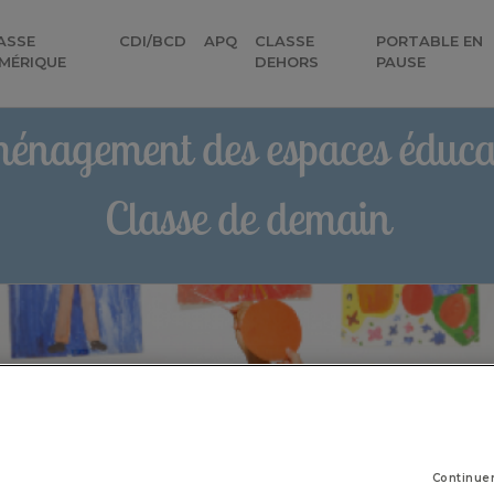
ASSE
CDI/BCD
APQ
CLASSE
PORTABLE EN
MÉRIQUE
DEHORS
PAUSE
énagement des espaces éducat
Classe de demain
Continue