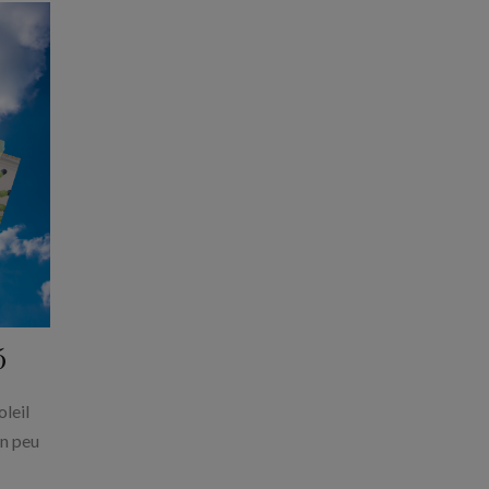
5
oleil
un peu