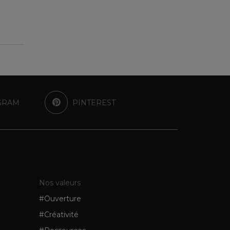
GRAM
PINTEREST
Nos valeurs
#Ouverture
#Créativité