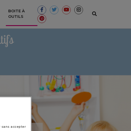
BOITE À
(CURRENT)
OUTILS
ifs
r sans accepter