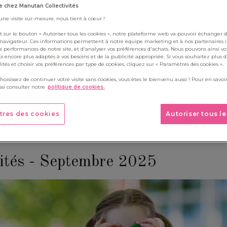
Boite à outils
 chez Manutan Collectivités
ois, retrouvez un kit contenant 5 à 6 activités destinées aux enfa
 une visite sur-mesure, nous tient à cœur !
re classe au fil des saisons grâce à notre kit d'activités à télécharg
t sur le bouton « Autoriser tous les cookies », notre plateforme web va pouvoir échanger d
 navigateur. Ces informations permettent à notre équipe marketing et à nos partenaires 
s performances de notre site, et d'analyser vos préférences d'achats. Nous pouvons ainsi v
ts encore plus adaptés à vos besoins et de la publicité appropriée. Si vous souhaitez plus 
alités et choisir vos préférences par type de cookies, cliquez sur « Paramètres des cookies ».
choisissez de continuer votre visite sans cookies, vous êtes le bienvenu aussi ! Pour en savoir
si consulter notre
politique de cookies.
tres des cookies
Autoriser tous l
vités - Septembre 2025