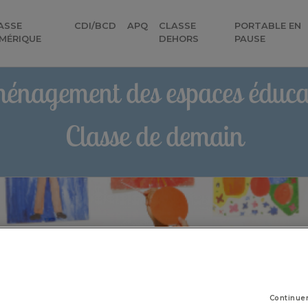
ASSE
CDI/BCD
APQ
CLASSE
PORTABLE EN
MÉRIQUE
DEHORS
PAUSE
énagement des espaces éducat
Classe de demain
Continue