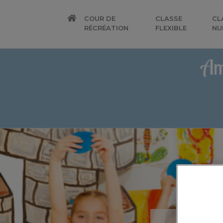
COUR DE
CLASSE
CL
RÉCRÉATION
FLEXIBLE
NU
Am