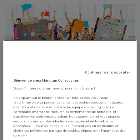
Continuer sans accepter
Bienvenue chez Manutan Collectivités
"TIC TAC ⏱ c’est déjà la rentrée ! Nous sommes très heureux
Vous offrir une visite sur-mesure, nous tient à cœur !
d'être à vos côtés tout au long de cette nouvelle année
En cliquant sur le bouton « Autoriser tous les cookies », notre
scolaire ! Avec notre kit « Spécial rentrée » nous vous aidons à
plateforme web va pouvoir échanger des cookies avec votre navigateur.
Ces informations permettent à notre équipe marketing et à nos
aborder cette nouvelle année sereinement. C'est l'occasion
partenaires internet de mesurer les performances de notre site, et
de préparer les premières activités à faire en classe !"
d'analyser vos préférences d'achats. Nous pouvons ainsi vous proposer
des produits encore plus adaptés à vos besoins et de la publicité
appropriée. Si vous souhaitez plus d'informations sur les finalités et
choisir vos préférences par type de cookies, cliquez sur « Paramètres des
Téléchargement
cookies ».