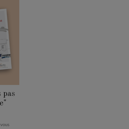
s pas
e"
 vous