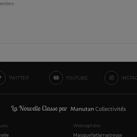
remiers
TWITTER
YOUTUBE
INSTA
La Nouvelle Classe par
ques
Webosphère
elle
Maisquefaitlamaitresse