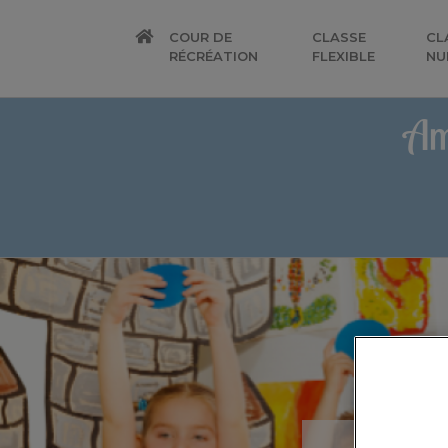
COUR DE
CLASSE
CL
RÉCRÉATION
FLEXIBLE
NU
Am