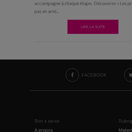
accompagne à chaque étape. Découvrez « Les p
pas en amé...
LIRE LA SUITE
FACEBOOK
Bon à savoir
Rubri
A propos
Matern