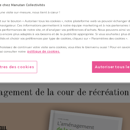
Boite à outils
 chez Manutan Collectivités
ois, retrouvez un kit contenant 5 à 6 activités destinées aux enfa
 une visite sur-mesure, nous tient à cœur !
re classe au fil des saisons grâce à notre kit d'activités à télécharg
t sur le bouton « Autoriser tous les cookies », notre plateforme web va pouvoir échanger d
 navigateur. Ces informations permettent à notre équipe marketing et à nos partenaires 
s performances de notre site, et d'analyser vos préférences d'achats. Nous pouvons ainsi v
ts encore plus adaptés à vos besoins et de la publicité appropriée. Si vous souhaitez plus 
alités et choisir vos préférences par type de cookies, cliquez sur « Paramètres des cookies ».
choisissez de continuer votre visite sans cookies, vous êtes le bienvenu aussi ! Pour en savoir
si consulter notre
politique de cookies.
tres des cookies
Autoriser tous l
gement de la cour de récréation