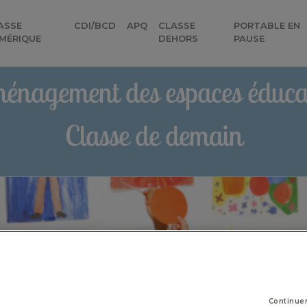
ASSE
CDI/BCD
APQ
CLASSE
PORTABLE EN
MÉRIQUE
DEHORS
PAUSE
énagement des espaces éducat
Classe de demain
Continue