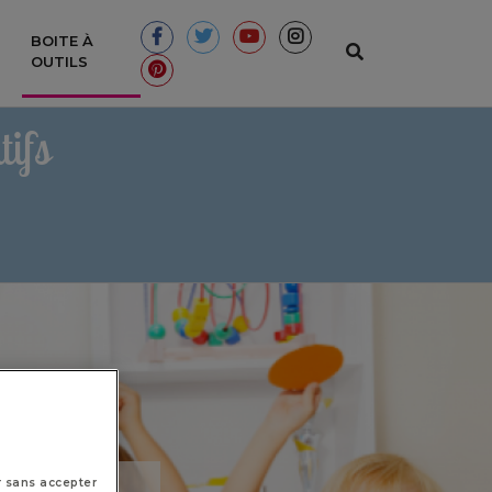
BOITE À
(CURRENT)
OUTILS
ifs
r sans accepter