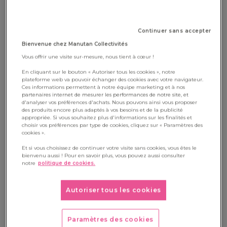
sables
Continuer sans accepter
Bienvenue chez Manutan Collectivités
Vous offrir une visite sur-mesure, nous tient à cœur !
En cliquant sur le bouton « Autoriser tous les cookies », notre
plateforme web va pouvoir échanger des cookies avec votre navigateur.
Ces informations permettent à notre équipe marketing et à nos
partenaires internet de mesurer les performances de notre site, et
d'analyser vos préférences d'achats. Nous pouvons ainsi vous proposer
des produits encore plus adaptés à vos besoins et de la publicité
appropriée. Si vous souhaitez plus d'informations sur les finalités et
choisir vos préférences par type de cookies, cliquez sur « Paramètres des
cookies ».
Pour cette fête des mères, nous vous proposons de cuisiner
Et si vous choisissez de continuer votre visite sans cookies, vous êtes le
bienvenu aussi ! Pour en savoir plus, vous pouvez aussi consulter
avec vos élèves/enfants une recette simple et qui fera
notre
politique de cookies.
chavirer les coeurs (et les papilles !). Peut-être que vous la
connaissez déjà : les roses des sables. C'est une recette
Autoriser tous les cookies
rapide, simple et vous aurez besoin de peu d'ingrédients.
Alors, à vos fourneaux !
Paramètres des cookies