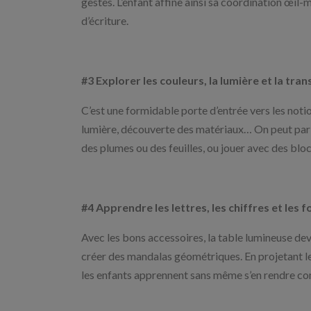
gestes. L’enfant affine ainsi sa coordination œil-m
d’écriture.
#3 Explorer les couleurs, la lumière et la tra
C’est une formidable porte d’entrée vers les noti
lumière, découverte des matériaux… On peut par 
des plumes ou des feuilles, ou jouer avec des bloc
#4 Apprendre les lettres, les chiffres et les 
Avec les bons accessoires, la table lumineuse devi
créer des mandalas géométriques. En projetant les 
les enfants apprennent sans même s’en rendre c