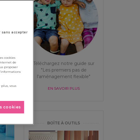
r sans accepter
es cookies
internet de
Téléchargez notre guide sur
ous proposer
"Les premiers pas de
d'informations
l'aménagement flexible"
 plus, vous
EN SAVOIR PLUS
es cookies
BOÎTE À OUTILS