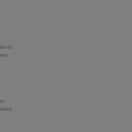
mbre et
vers
 ou
binant,