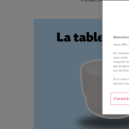
Bienvenue
Vous offrir
En cliquan
avec votre
mesurer le
des produi
sur les fin
Et si vous 
pouvez aus
Paramè