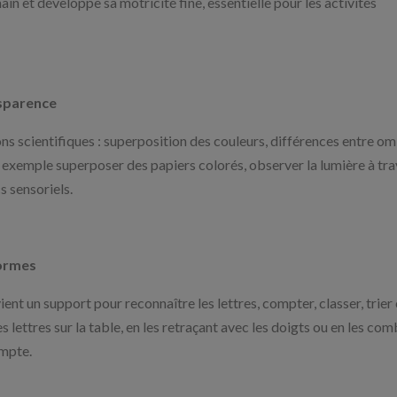
ain et développe sa motricité fine, essentielle pour les activités
nsparence
ons scientifiques : superposition des couleurs, différences entre o
exemple superposer des papiers colorés, observer la lumière à tra
s sensoriels.
formes
ent un support pour reconnaître les lettres, compter, classer, trier
lettres sur la table, en les retraçant avec les doigts ou en les com
ompte.