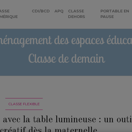
ASSE
CDI/BCD
APQ
CLASSE
PORTABLE EN
)
MÉRIQUE
DEHORS
PAUSE
énagement des espaces éducat
Classe de demain
CLASSE FLEXIBLE
vec la table lumineuse : un outi
 créatif dès la maternelle