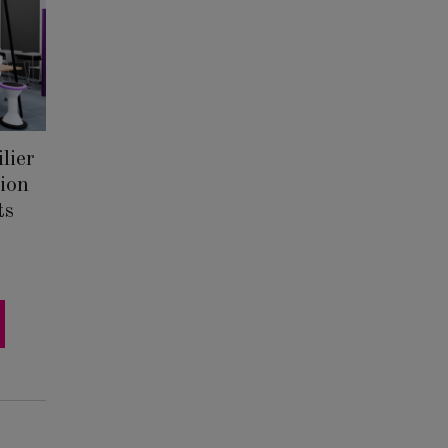
lier
tion
ts