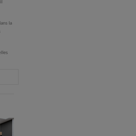
il
dans la
s
lles