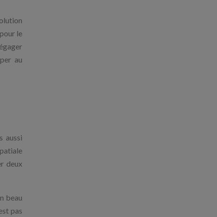
solution
 pour le
dégager
iper au
s aussi
patiale
er deux
un beau
'est pas