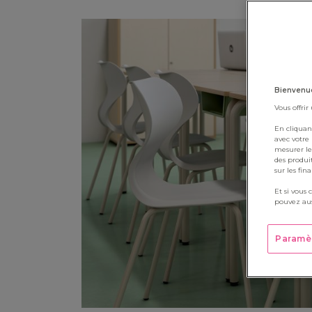
Bienvenue
Vous offrir
En cliquan
avec votre
mesurer le
des produi
sur les fin
Et si vous 
pouvez aus
Paramè