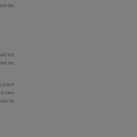
end dix
il) est
ent les
g
placé
ce sans
esoin de