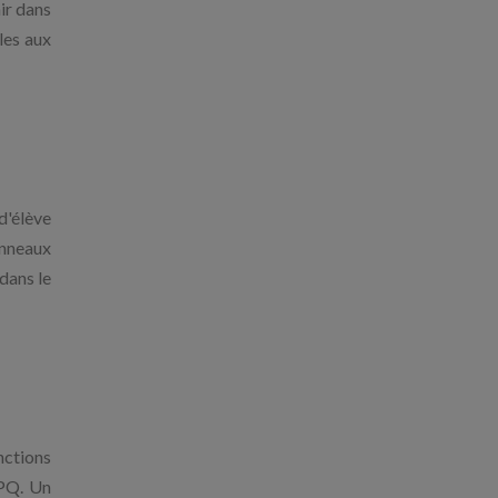
ir dans
les aux
d'élève
anneaux
dans le
nctions
APQ. Un