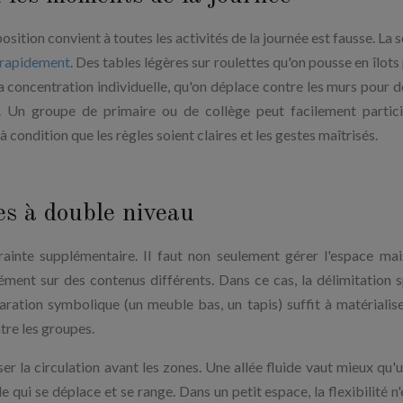
sition convient à toutes les activités de la journée est fausse. La 
 rapidement
. Des tables légères sur roulettes qu'on pousse en îlots
a concentration individuelle, qu'on déplace contre les murs pour 
e. Un groupe de primaire ou de collège peut facilement partic
condition que les règles soient claires et les gestes maîtrisés.
ses à double niveau
ainte supplémentaire. Il faut non seulement gérer l'espace mai
ément sur des contenus différents. Dans ce cas, la délimitation s
ation symbolique (un meuble bas, un tapis) suffit à matérialis
ntre les groupes.
r la circulation avant les zones. Une allée fluide vaut mieux qu'
le qui se déplace et se range. Dans un petit espace, la flexibilité n