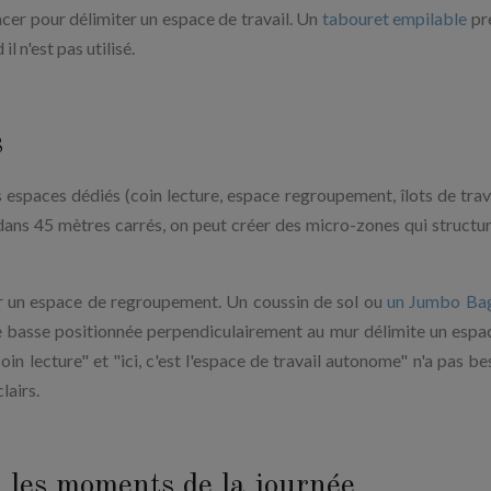
cer pour délimiter un espace de travail. Un
tabouret empilable
pr
l n'est pas utilisé.
s
 espaces dédiés (coin lecture, espace regroupement, îlots de trava
dans 45 mètres carrés, on peut créer des micro-zones qui structur
ser un espace de regroupement. Un coussin de sol ou
un Jumbo Ba
re basse positionnée perpendiculairement au mur délimite un espa
 coin lecture" et "ici, c'est l'espace de travail autonome" n'a pas b
lairs.
n les moments de la journée