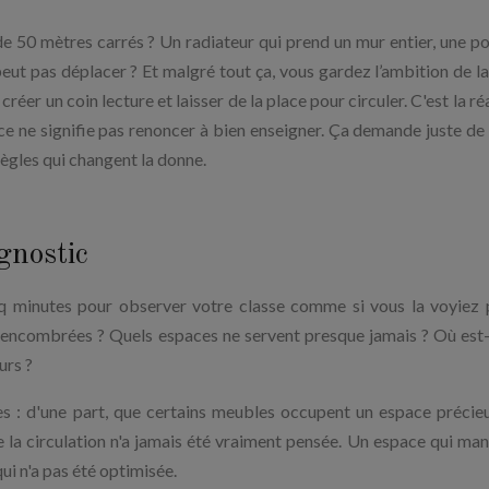
de 50 mètres carrés ? Un radiateur qui prend un mur entier, une po
 peut pas déplacer ? Et malgré tout ça, vous gardez l’ambition de la
 créer un coin lecture et laisser de la place pour circuler. C'est la ré
e ne signifie pas renoncer à bien enseigner. Ça demande juste de
ègles qui changent la donne.
gnostic
nq minutes pour observer votre classe comme si vous la voyiez 
 encombrées ? Quels espaces ne servent presque jamais ? Où est
urs ?
s : d'une part, que certains meubles occupent un espace précie
que la circulation n'a jamais été vraiment pensée. Un espace qui ma
ui n'a pas été optimisée.