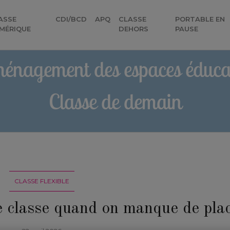
ASSE
CDI/BCD
APQ
CLASSE
PORTABLE EN
)
MÉRIQUE
DEHORS
PAUSE
énagement des espaces éducat
Classe de demain
CLASSE FLEXIBLE
classe quand on manque de plac