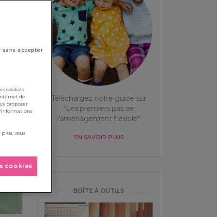
r sans accepter
es cookies
internet de
Téléchargez notre guide sur
ous proposer
"Les premiers pas de
d'informations
l'aménagement flexible"
 plus, vous
EN SAVOIR PLUS
es cookies
BOÎTE À OUTILS