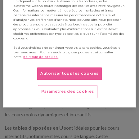
En cliquant sur le bouton « Autoriser tous les cookies », notre
sous les pieds des chaises pour faciliter leur déplacement
plateforme web va pouvoir échanger des cookies avec votre navigateur.
Ces informations permettent à notre équipe marketing et à nos
peuvent être efficaces.
partenaires internet de mesurer les performances de notre site, et
d'analyser vos préférences d'achats. Nous pouvons ainsi vous proposer
des produits encore plus adaptés à vos besoins et de la publicité
appropriée. Si vous souhaitez plus d'informations sur les finalités et
choisir vos préférences par type de cookies, cliquez sur « Paramètres des
Comment disposer les tables au
cookies ».
collège ?
Et si vous choisissez de continuer votre visite sans cookies, vous êtes le
bienvenu aussi ! Pour en savoir plus, vous pouvez aussi consulter
notre
politique de cookies.
La disposition des tables joue un rôle clé dans la gestion de la
classe et l’efficacité des activités pédagogiques. La
Autoriser tous les cookies
disposition traditionnelle en rangées
est efficace pour
minimiser les distractions et favoriser la concentration. Les
Paramètres des cookies
élèves ont un seul voisin direct, ce qui limite les interactions et
les bavardages. Cependant, cette configuration peut rendre
les cours moins dynamiques et interactifs.
Les
tables disposées en U
sont idéales pour les cours
interactifs, notamment les cours de langue. Cette