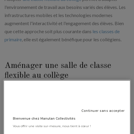
l'environnement de travail aux besoins variés des élèves. Les
infrastructures mobiles et les technologies modernes
augmentent l'interactivité et l'engagement des élèves. Bien
que cette approche soit plus courante dans
les classes de
primaire
, elle est également bénéfique pour les collégiens.
Aménager une salle de classe
flexible au collège
Pour commencer, aménagez la classe en différents îlots et
espaces distincts, comme un coin lecture ou un espace de
travail individuel.
Diversifiez les types d’assises
: chaises,
Continuer sans accepter
tabourets, coussins et les hauteurs de bureaux pour mieux
Bienvenue chez Manutan Collectivités
canaliser l’énergie des élèves. Si les ressources sont limitées,
Vous offrir une visite sur-mesure, nous tient à cœur !
de simples ajustements comme l'ajout de balles de tennis