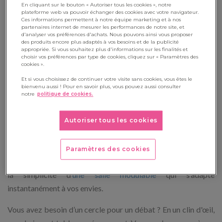
En cliquant sur le bouton « Autoriser tous les cookies », notre
vous lui offrez un coin calme et si un autre préfère
plateforme web va pouvoir échanger des cookies avec votre navigateur.
Ces informations permettent à notre équipe marketing et à nos
l'interaction, il peut se retrouver en petit groupe autour d'une
partenaires internet de mesurer les performances de notre site, et
d'analyser vos préférences d'achats. Nous pouvons ainsi vous proposer
table ronde. Le mobilier flexible est là pour vous permettre
des produits encore plus adaptés à vos besoins et de la publicité
appropriée. Si vous souhaitez plus d'informations sur les finalités et
de mieux gérer.
choisir vos préférences par type de cookies, cliquez sur « Paramètres des
cookies ».
Et si vous choisissez de continuer votre visite sans cookies, vous êtes le
bienvenu aussi ! Pour en savoir plus, vous pouvez aussi consulter
Gérer la classe avec plus de
notre
politique de cookies.
fluidité
Autoriser tous les cookies
Avec le mobilier flexible, fini le stress de la configuration de la
salle. Si vous avez déjà passé un temps infini à déplacer des
Paramètres des cookies
tables et des chaises avant chaque activité, vous allez adorer
la simplicité d’
une salle modulable
qui s’adapte
instantanément à vos envies.
Vous avez besoin d’un cercle pour un débat ? En un clin d'œil,