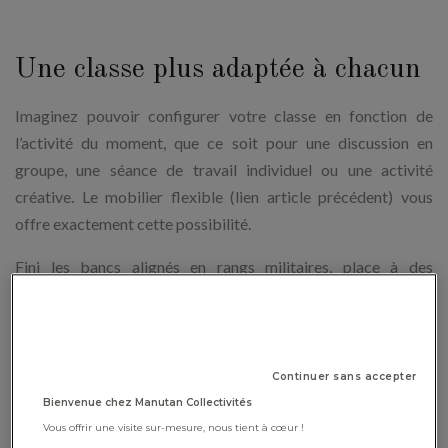
Une classe plus adaptée à chacun
Imaginez pouvoir configurer votre classe en fonction de
l’activité du moment, que ce soit pour une discussion en
groupe, une séance de travail individuel ou une activité
créative. Le mobilier flexible (lien article précédent) vous
offre exactement cette possibilité.
Fini les bancs alignés en rangs militaires, place à des
configurations modulables qui répondent
aux besoins de vos
élèves
et à vos idées pédagogiques. Vous pouvez ainsi varier
les approches, ce qui permet à chaque élève de s’épanouir à
son propre rythme.
Continuer sans accepter
Bienvenue chez Manutan Collectivités
Avec ce mobilier, vous pouvez mettre en place une pédagogie
Vous offrir une visite sur-mesure, nous tient à cœur !
plus différenciée. Si un élève a besoin de travailler en silence,