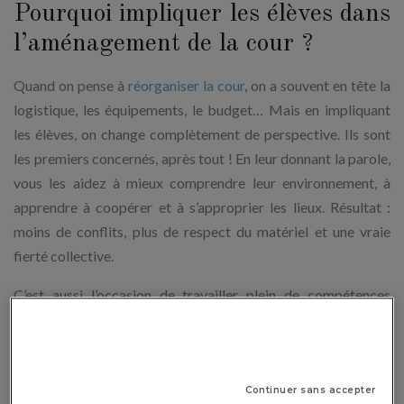
Pourquoi impliquer les élèves dans
l’aménagement de la cour ?
Quand on pense à
réorganiser la cour
, on a souvent en tête la
logistique, les équipements, le budget… Mais en impliquant
les élèves, on change complètement de perspective. Ils sont
les premiers concernés, après tout ! En leur donnant la parole,
vous les aidez à mieux comprendre leur environnement, à
apprendre à coopérer et à s’approprier les lieux. Résultat :
moins de conflits, plus de respect du matériel et une vraie
fierté collective.
C’est aussi l’occasion de travailler plein de compétences
transversales : écouter les autres, s’exprimer, débattre, voter,
prendre des décisions… Bref, c’est une vraie leçon de
citoyenneté, à ciel ouvert !
Continuer sans accepter