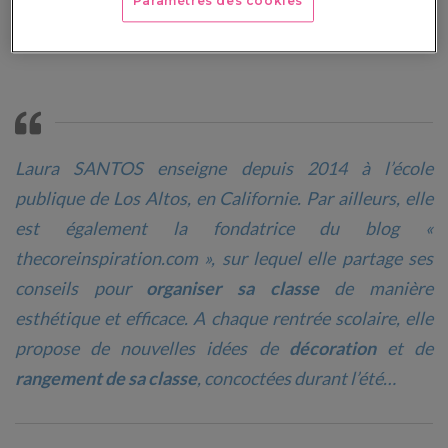
Paramètres des cookies
Laura SANTOS enseigne depuis 2014 à l’école
publique de Los Altos, en Californie. Par ailleurs, elle
est également la fondatrice du blog «
thecoreinspiration.com
», sur lequel elle partage ses
conseils pour
organiser sa classe
de manière
esthétique et efficace. A chaque rentrée scolaire, elle
propose de nouvelles idées de
décoration
et de
rangement de sa classe
, concoctées durant l’été…