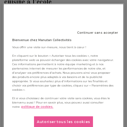
cuisine à l’école
On emmène
les enfants en cuisine
pour confectionner des
sablés en forme de cœur
. Une
activité culinaire
accessible aux plus petits
, qui seront heureux d’utiliser un
Continuer sans accepter
emporte-pièce comme ils le font pour la pâte à modeler. Pour
Bienvenue chez Manutan Collectivités
ranger les biscuits et les offrir le jour J, on utilisera des pots
Vous offrir une visite sur-mesure, nous tient à cœur !
de confiture préalablement fournis par les parents. On les
En cliquant sur le bouton « Autoriser tous les cookies », notre
ferme avec une pièce de tissu que les enfants pourront
plateforme web va pouvoir échanger des cookies avec votre navigateur.
Ces informations permettent à notre équipe marketing et à nos
décorer à leur guise. Les étiquettes vont faire tout le charme
partenaires internet de mesurer les performances de notre site, et
d'analyser vos préférences d'achats. Nous pouvons ainsi vous proposer
de ce présent, et seront réalisées elles aussi avec créativité et
des produits encore plus adaptés à vos besoins et de la publicité
appropriée. Si vous souhaitez plus d'informations sur les finalités et
application !
choisir vos préférences par type de cookies, cliquez sur « Paramètres des
cookies ».
Et si vous choisissez de continuer votre visite sans cookies, vous êtes le
bienvenu aussi ! Pour en savoir plus, vous pouvez aussi consulter
notre
politique de cookies.
#2 - Une
petite boite à bijou
avec un
Autoriser tous les cookies