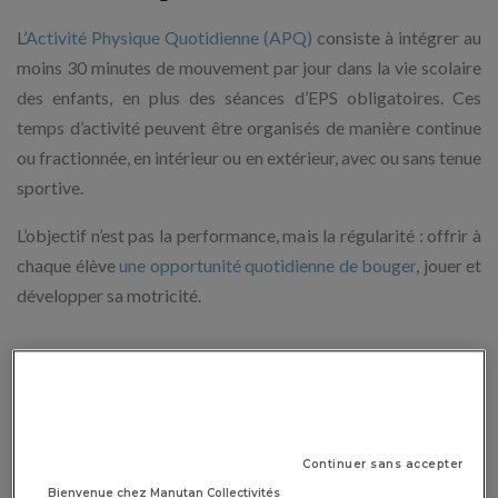
L’
Activité Physique Quotidienne (APQ)
consiste à intégrer au
moins 30 minutes de mouvement par jour dans la vie scolaire
des enfants, en plus des séances d’EPS obligatoires. Ces
temps d’activité peuvent être organisés de manière continue
ou fractionnée, en intérieur ou en extérieur, avec ou sans tenue
sportive.
L’objectif n’est pas la performance, mais la régularité : offrir à
chaque élève
une opportunité quotidienne de bouger
, jouer et
développer sa motricité.
Les origines du dispositif 30’ APQ
L’APQ s’inspire de programmes étrangers déjà éprouvés
Continuer sans accepter
comme le Daily Mile en Écosse ou la DPA au Canada. En
Bienvenue chez Manutan Collectivités