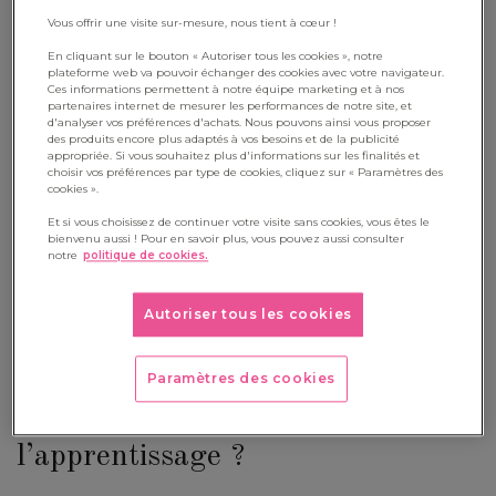
France, une expérimentation a vu le jour dès 2018 dans
Vous offrir une visite sur-mesure, nous tient à cœur !
l’académie de Créteil, avant d’être élargie en 2020.
En cliquant sur le bouton « Autoriser tous les cookies », notre
plateforme web va pouvoir échanger des cookies avec votre navigateur.
Après la crise sanitaire, la nécessité de lutter contre la
Ces informations permettent à notre équipe marketing et à nos
partenaires internet de mesurer les performances de notre site, et
sédentarité des enfants est devenue évidente. Le ministère de
d'analyser vos préférences d'achats. Nous pouvons ainsi vous proposer
des produits encore plus adaptés à vos besoins et de la publicité
l’Éducation nationale a alors décidé de généraliser le
appropriée. Si vous souhaitez plus d'informations sur les finalités et
dispositif à la rentrée 2022, le rendant obligatoire dans
choisir vos préférences par type de cookies, cliquez sur « Paramètres des
cookies ».
toutes les écoles primaires, publiques et privées sous contrat.
Et si vous choisissez de continuer votre visite sans cookies, vous êtes le
La circulaire du 27 juillet 2022 précise que les 30 minutes
bienvenu aussi ! Pour en savoir plus, vous pouvez aussi consulter
notre
politique de cookies.
d’activité doivent être mises en place chaque jour sans EPS, et
intégrées dans une démarche globale d’école promotrice de
Autoriser tous les cookies
santé.
Paramètres des cookies
Pourquoi bouger favorise-t-il
l’apprentissage ?