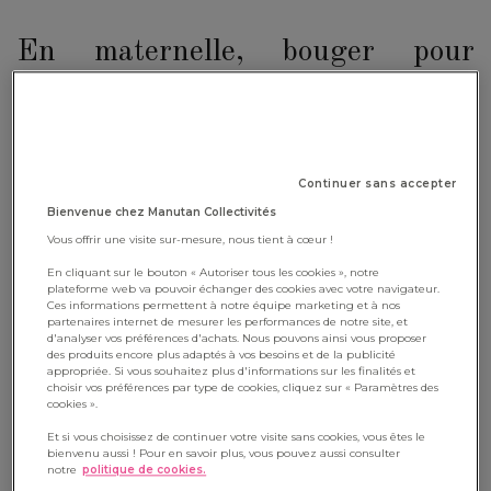
En maternelle, bouger pour
s’amuser
En maternelle, l’activité physique doit être avant tout ludique
et adaptée au développement moteur des enfants. Il s'agit de
Continuer sans accepter
leur apprendre à bouger tout en s'amusant et en découvrant
Bienvenue chez Manutan Collectivités
leur corps.
Vous offrir une visite sur-mesure, nous tient à cœur !
· Parcours sensoriel : Créez un parcours avec différents
En cliquant sur le bouton « Autoriser tous les cookies », notre
plateforme web va pouvoir échanger des cookies avec votre navigateur.
matériaux (mousse, tapis, ballons) à toucher, à franchir, à
Ces informations permettent à notre équipe marketing et à nos
partenaires internet de mesurer les performances de notre site, et
enjamber...
d'analyser vos préférences d'achats. Nous pouvons ainsi vous proposer
des produits encore plus adaptés à vos besoins et de la publicité
appropriée. Si vous souhaitez plus d'informations sur les finalités et
· Danses et chansons : Apprenez à vos élèves des
choisir vos préférences par type de cookies, cliquez sur « Paramètres des
cookies ».
chorégraphies simples sur des chansons connues.
Et si vous choisissez de continuer votre visite sans cookies, vous êtes le
bienvenu aussi ! Pour en savoir plus, vous pouvez aussi consulter
· Jeux de rôle : Se transformer en animaux, en super-héros... et
notre
politique de cookies.
bouger en conséquence.