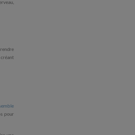
erveau,
 rendre
, créant
nsemble
os pour
fre une