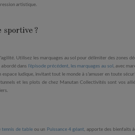
ression artistique.
 sportive ?
d'agilité. Utilisez les marquages au sol pour délimiter des zones dé
ns abordé dans
l’épisode précédent, les marquages au sol
, avec mar
n espace ludique, invitant tout le monde à s'amuser en toute sécuri
s tunnels et les plots de chez Manutan Collectivités sont vos alli
iers.
e tennis de table
ou un
Puissance 4 géant
, apporte des bienfaits à