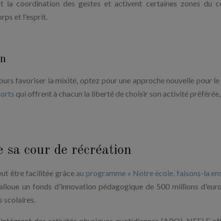
t la coordination des gestes et activent certaines zones du c
ps et l'esprit.
in
ujours favoriser la mixité, optez pour une approche nouvelle pour le
ports
qui offrent à chacun la liberté de choisir son activité préférée
 sa cour de récréation
ut être facilitée grâce
au programme « Notre école, faisons-la e
alloue un fonds d'innovation pédagogique de 500 millions d'eur
s scolaires.
intégrant des activités physiques quotidiennes (APQ), NEFLE of