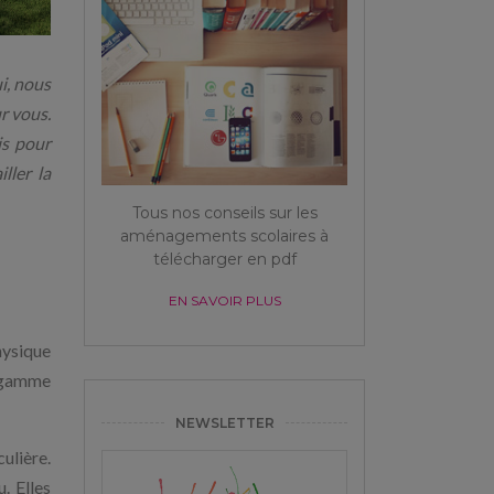
i, nous
r vous.
is pour
ller la
Tous nos conseils sur les
aménagements scolaires à
télécharger en pdf
EN SAVOIR PLUS
hysique
e gamme
NEWSLETTER
ulière.
. Elles