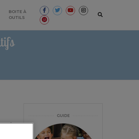
BOITE À
OUTILS
ifs
GUIDE
 et