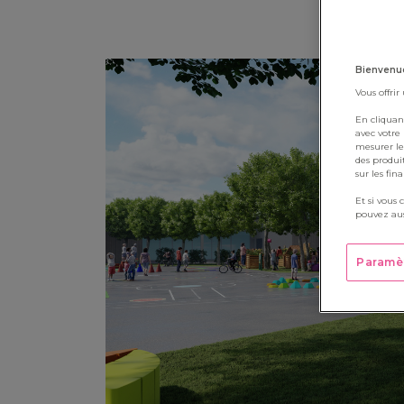
Bienvenue
Vous offrir
En cliquan
avec votre
mesurer le
des produi
sur les fin
Et si vous 
pouvez aus
Paramè