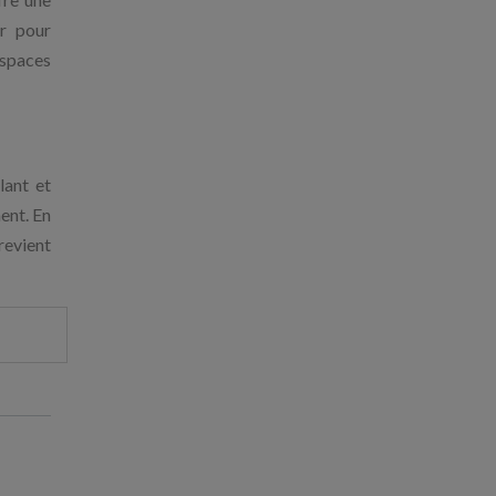
er pour
espaces
lant et
ent. En
revient