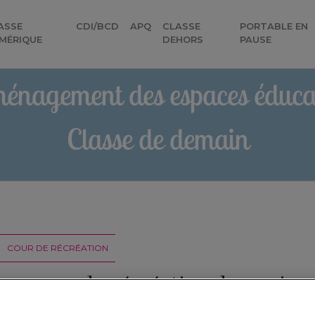
ASSE
CDI/BCD
APQ
CLASSE
PORTABLE EN
MÉRIQUE
DEHORS
PAUSE
énagement des espaces éducat
Classe de demain
COUR DE RÉCRÉATION
une cour de récréation dynamique
pique (Episode 7)