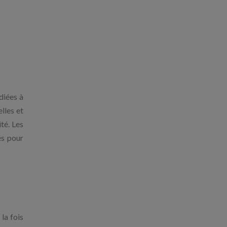
diées à
elles et
té. Les
és pour
 la fois