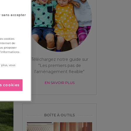
r sans accepter
es cookies
internet de
ous proposer
d'informations
Téléchargez notre guide sur
"Les premiers pas de
 plus, vous
l'aménagement flexible"
EN SAVOIR PLUS
es cookies
BOÎTE À OUTILS