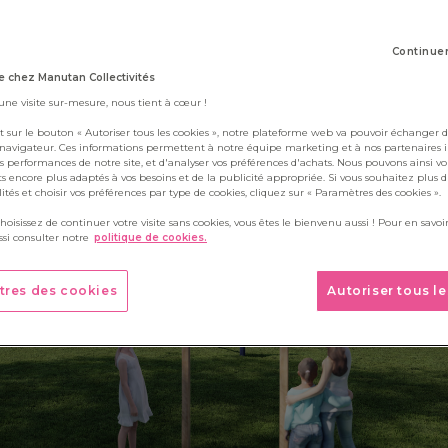
6 mars 2024
Continue
 chez Manutan Collectivités
 une visite sur-mesure, nous tient à cœur !
t sur le bouton « Autoriser tous les cookies », notre plateforme web va pouvoir échanger d
 navigateur. Ces informations permettent à notre équipe marketing et à nos partenaires 
s performances de notre site, et d'analyser vos préférences d'achats. Nous pouvons ainsi v
ts encore plus adaptés à vos besoins et de la publicité appropriée. Si vous souhaitez plus 
alités et choisir vos préférences par type de cookies, cliquez sur « Paramètres des cookies ».
choisissez de continuer votre visite sans cookies, vous êtes le bienvenu aussi ! Pour en savoir
si consulter notre
politique de cookies.
tres des cookies
Autoriser tous l