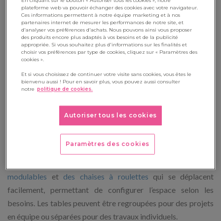
En cliquant sur le bouton « Autoriser tous les cookies », notre
adaptée.
plateforme web va pouvoir échanger des cookies avec votre navigateur.
Ces informations permettent à notre équipe marketing et à nos
partenaires internet de mesurer les performances de notre site, et
· #4 Esthétique
: Un environnement visuellement agréable
d'analyser vos préférences d'achats. Nous pouvons ainsi vous proposer
des produits encore plus adaptés à vos besoins et de la publicité
peut encourager les élèves à utiliser davantage le CDI ou la
appropriée. Si vous souhaitez plus d'informations sur les finalités et
choisir vos préférences par type de cookies, cliquez sur « Paramètres des
BCD. Choisissez des couleurs et des matériaux attrayants.
cookies ».
Et si vous choisissez de continuer votre visite sans cookies, vous êtes le
bienvenu aussi ! Pour en savoir plus, vous pouvez aussi consulter
notre
politique de cookies.
Créer des zones de travail
collaboratif
Autoriser tous les cookies
Comme nous l’évoquions dans
l’article précédent
, pour
Paramètres des cookies
favoriser la collaboration entre les élèves, vous pouvez créer
des zones de travail en groupe. Optez pour
des tables
modulables
et
des chaises à roulettes
qui se déplacent
facilement, permettant de configurer l’espace selon les
besoins. Les tables peuvent être regroupées pour des projets
en équipe ou séparées pour des travaux individuels.