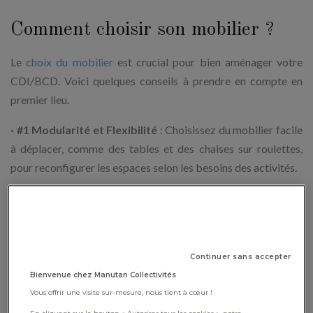
Comment choisir son mobilier ?
Le
choix du mobilier
est crucial pour bien aménager votre
CDI/BCD. Voici quelques conseils à prendre en compte en
premier lieu.
· #1 Modularité et Flexibilité
: Choisissez du mobilier facile
à déplacer, comme des tables et des chaises sur roulettes,
pour reconfigurer les espaces selon les besoins des activités.
· #2 Ergonomie
: Optez pour des sièges confortables et
ajustables pour garantir le bien-être des élèves pendant leurs
activités de lecture et de recherche.
Continuer sans accepter
· #3 Accessibilité
: Assurez-vous que le mobilier est
Bienvenue chez Manutan Collectivités
accessible à tous les élèves, y compris ceux en fauteuil
Vous offrir une visite sur-mesure, nous tient à cœur !
roulant, en prévoyant des tables et des rayonnages à hauteur