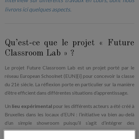
interview sur différents travaux en cours, dont nous
livrons ici quelques aspects.
Qu’est-ce que le projet « Future
Classroom Lab » ?
Le projet Future Classroom Lab est un projet porté par le
réseau European Schoolnet (EUN)[i] pour concevoir la classe
du 21è siècle. La réflexion porte en particulier sur la manière
d’être efficient dans différentes situations d’apprentissage.
Un
lieu expérimental
pour les différents acteurs a été créé à
Bruxelles dans les locaux d’EUN : l’initiative va bien au-delà
d’un simple showroom puisqu’il s’agit d’intégrer des
technologies et du mobilier dans l’environnement de manière