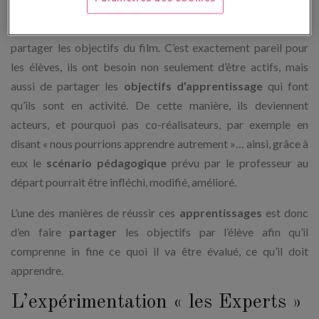
but du film et le sens des émotions à transmettre, le film sera
évidemment mauvais : l’acteur a besoin de connaître et de
partager les objectifs du film. C’est exactement pareil pour
les élèves, ils ont besoin non seulement d’être actifs, mais
aussi de partager les
objectifs d’apprentissage
qui font
qu’ils sont en activité. De cette manière, ils deviennent
acteurs, et pourquoi pas co-réalisateurs, par exemple en
disant « nous pourrions apprendre autrement »… ainsi, grâce à
eux le
scénario pédagogique
prévu par le professeur au
départ pourrait être infléchi, modifié, amélioré.
L’une des manières de réussir ces
apprentissages
est donc
d’en faire
partager
les objectifs par l’élève afin qu’il
comprenne in fine ce quoi il va être évalué, ce qu’il doit
apprendre.
L’expérimentation « les Experts »