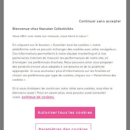
pertinente pour répondre à un
besoin pédagogique
identifié
au départ exprimé au travers de verbes comme :
Échanger
Continuer sans accepter
Créer
Bienvenue chez Manutan Collectivités
Développer
Vous offrir une visite sur-mesure, nous tient à cœur !
Interagir
En cliquant sur le bouton « Autoriser tous les cookies », notre
plateforme web va pouvoir échanger des cookies avec votre navigateur.
Ces informations permettent à notre équipe marketing et à nos
Quelle conception de la pédagogie
partenaires internet de mesurer les performances de notre site, et
d'analyser vos préférences d'achats. Nous pouvons ainsi vous proposer
est sous-tendue dans cette
des produits encore plus adaptés à vos besoins et de la publicité
appropriée. Si vous souhaitez plus d'informations sur les finalités et
initiative ?
choisir vos préférences par type de cookies, cliquez sur « Paramètres des
cookies ».
Et si vous choisissez de continuer votre visite sans cookies, vous êtes le
Derrière tout cela il y a une idée de
pédagogie de projet
,
bienvenu aussi ! Pour en savoir plus, vous pouvez aussi consulter
avec un fil rouge d’
apprentissage actif
, c’est-à-dire
notre
politique de cookies.
apprendre en faisant. Et mieux qu’être actif, être acteur.
Autoriser tous les cookies
Faisons le parallèle avec le cinéma : si le réalisateur du film
(l’enseignant) ne partage pas avec les acteurs (les élèves) le
Paramètres des cookies