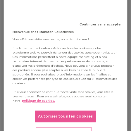
pas un comportement parasitaire à supprimer mais une
stratégie d'adaptation pour le cerveau afin de trouver
l’équilibre dans un environnement qui lui demande beaucoup.
Continuer sans accepter
Bienvenue chez Manutan Collectivités
Vous offrir une visite sur-mesure, nous tient à cœur !
Autostimulation et
En cliquant sur le bouton « Autoriser tous les cookies », notre
autorégulation : deux notions à ne
plateforme web va pouvoir échanger des cookies avec votre navigateur.
Ces informations permettent à notre équipe marketing et à nos
pas confondre
partenaires internet de mesurer les performances de notre site, et
d'analyser vos préférences d'achats. Nous pouvons ainsi vous proposer
des produits encore plus adaptés à vos besoins et de la publicité
appropriée. Si vous souhaitez plus d'informations sur les finalités et
L'autostimulation est un comportement observable.
choisir vos préférences par type de cookies, cliquez sur « Paramètres des
L'autorégulation, elle, est une compétence d’avoir la capacité
cookies ».
à identifier, comprendre et moduler ses propres états
Et si vous choisissez de continuer votre visite sans cookies, vous êtes le
bienvenu aussi ! Pour en savoir plus, vous pouvez aussi consulter
émotionnels, cognitifs et comportementaux. Ces deux
notre
politique de cookies.
notions sont liées. Le stim est souvent une forme
d'autorégulation spontanée. L'objectif de l'accompagnement
Autoriser tous les cookies
n'est pas de supprimer le stim, mais d'élargir le répertoire de