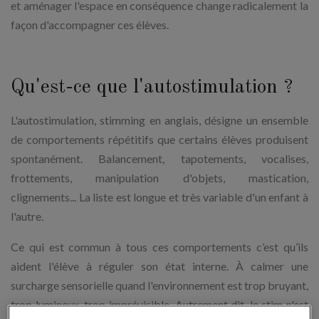
et aménager l'espace en conséquence change radicalement la
façon d'accompagner ces élèves.
Qu'est-ce que l'autostimulation ?
L'autostimulation, stimming en anglais, désigne un ensemble
de comportements répétitifs que certains élèves produisent
spontanément. Balancement, tapotements, vocalises,
frottements, manipulation d'objets, mastication,
clignements... La liste est longue et très variable d'un enfant à
l'autre.
Ce qui est commun à tous ces comportements c’est qu’ils
aident l'élève à réguler son état interne. À calmer une
surcharge sensorielle quand l'environnement est trop bruyant,
trop lumineux, trop imprévisible. Autrement dit, le stim n'est