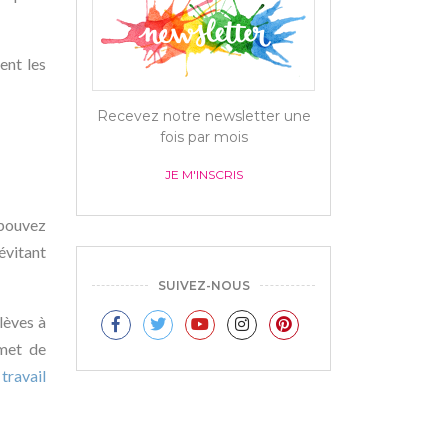
ent les
Recevez notre newsletter une
fois par mois
JE M'INSCRIS
 pouvez
évitant
SUIVEZ-NOUS
élèves à
rmet de
travail