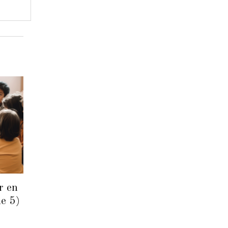
r en
de 5)