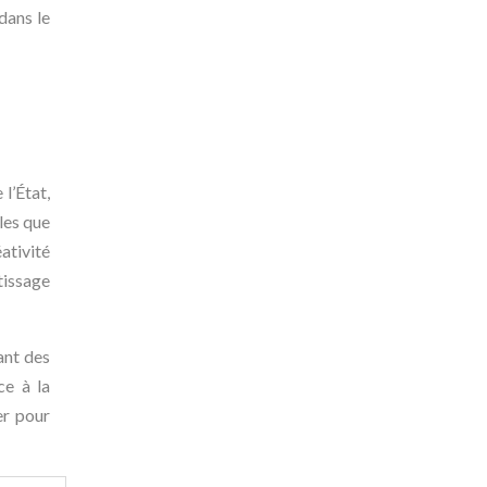
 dans le
l’État,
les que
ativité
tissage
ant des
ce à la
er pour