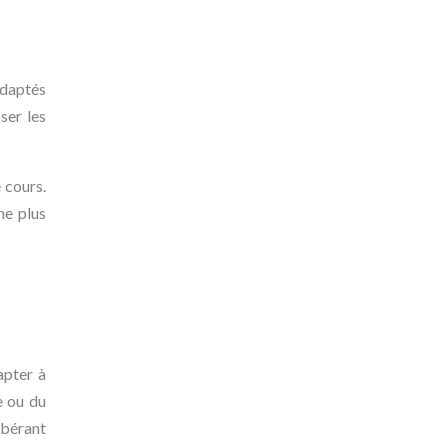
adaptés
ser les
 cours.
ne plus
apter à
e ou du
ibérant