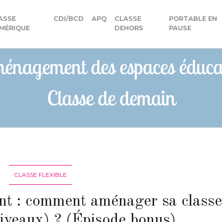
ASSE
CDI/BCD
APQ
CLASSE
PORTABLE EN
)
MÉRIQUE
DEHORS
PAUSE
énagement des espaces éducat
Classe de demain
CLASSE FLEXIBLE
nt : comment aménager sa classe
niveaux) ? (Épisode bonus)