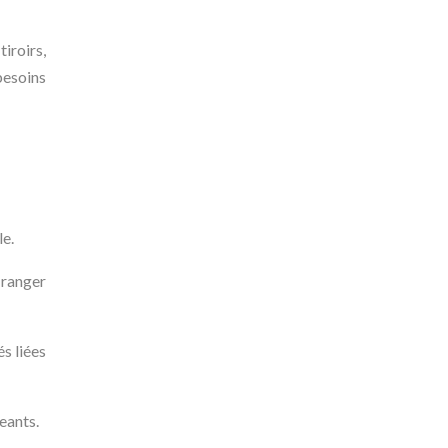
iroirs,
besoins
le.
 ranger
s liées
eants.