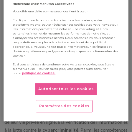
un monde où la technologie est omniprésente et où la maîtrise
Bienvenue chez Manutan Collectivités
Vous offrir une visite sur-mesure, nous tient à cœur !
des outils numériques est indispensable.
En cliquant sur le bouton « Autoriser tous les cookies », notre
plateforme web va pouvoir échanger des cookies avec votre navigateur.
Ces informations permettent à notre équipe marketing et à nos
partenaires internet de mesurer les performances de notre site, et
Les compétences développées en
d'analyser vos préférences d'achats. Nous pouvons ainsi vous proposer
des produits encore plus adaptés à vos besoins et de la publicité
classe numérique
appropriée. Si vous souhaitez plus d'informations sur les finalités et
choisir vos préférences par type de cookies, cliquez sur « Paramètres des
cookies ».
L'éducation à la littératie numérique va bien au-delà de la
Et si vous choisissez de continuer votre visite sans cookies, vous êtes le
simple
utilisation des ordinateurs et des tablettes en classe
. Il
bienvenu aussi ! Pour en savoir plus, vous pouvez aussi consulter
notre
politique de cookies.
s'agit d'apprendre aux élèves à naviguer dans le monde
numérique avec discernement, à comprendre les enjeux de la
Autoriser tous les cookies
vie en ligne et à utiliser la technologie de manière
responsable.
Paramètres des cookies
Dès l’école, les élèves doivent être sensibilisés à la protection
de leur vie privée en ligne, à la vérification de l'information et
à la lutte contre la
cybercriminalité
. Parmi les compétences