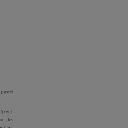
s pastel
ù tout,
ion des
es pour