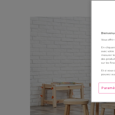
Bienvenue
Vous offrir
En cliquan
avec votre
mesurer le
des produi
sur les fin
Et si vous 
pouvez aus
Paramè