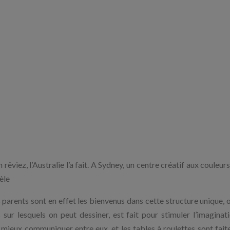
 rêviez, l’Australie l’a fait. A Sydney, un centre créatif aux couleur
èle
parents sont en effet les bienvenus dans cette structure unique, o
ur lesquels on peut dessiner, est fait pour stimuler l’imaginat
e mieux communiquer entre eux, et les tables à roulettes sont fait