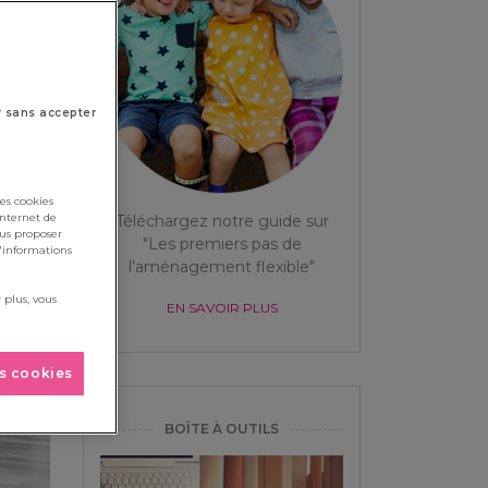
r sans accepter
es cookies
internet de
Téléchargez notre guide sur
ous proposer
"Les premiers pas de
d'informations
l'aménagement flexible"
 plus, vous
EN SAVOIR PLUS
es cookies
BOÎTE À OUTILS