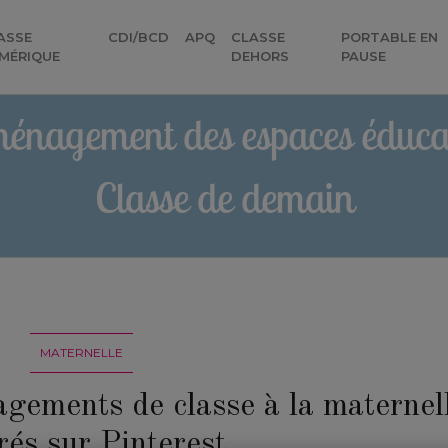
ASSE
CDI/BCD
APQ
CLASSE
PORTABLE EN
MÉRIQUE
DEHORS
PAUSE
énagement des espaces éducat
Classe de demain
MATERNELLE
gements de classe à la maternel
rés sur Pinterest