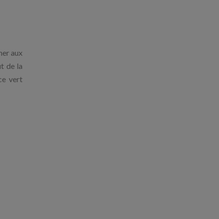
nner aux
ût de la
ce vert