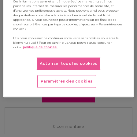
Ces informations permettent à notre équipe marketing et à nos
"En janvier, l'Assemblée nationale a adopté en première
partenaires internet de mesurer les performances de notre site, et
d'analyser vos préférences d'achats. Nous pouvons ainsi vous proposer
lecture une proposition de loi qui étend l'interdiction du
des produits encore plus adaptés à vos besoins et de la publicité
appropriée. Si vous souhaitez plus d'informations sur les finalités et
téléphone portable aux lycées. Après les écoles et collèges,
choisir vos préférences par type de cookies, cliquez sur « Paramètres des
c'est au tour du secondaire supérieur d'encadrer strictement
cookies ».
l'usage des smartphones. Mais contrairement à ce qu'on lit
Et si vous choisissez de continuer votre visite sans cookies, vous êtes le
bienvenu aussi ! Pour en savoir plus, vous pouvez aussi consulter
parfois, il ne s'agit pas d'une interdiction totale. Le texte
notre
politique de cookies.
prévoit un cadre national avec une marge de manœuvre
locale. Pour les chefs d'établissement et les équipes
Autoriser tous les cookies
pédagogiques, c'est le moment d'anticiper les aménagements
nécessaires avant la rentrée. Décryptage."
Paramètres des cookies
LIRE LA SUITE
0 commentaire