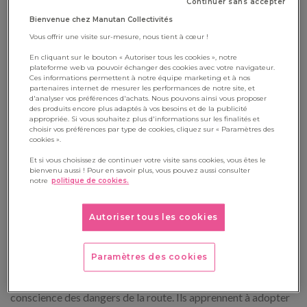
Continuer sans accepter
leur attestation officielle du Permis Piéton, souvent remise
Bienvenue chez Manutan Collectivités
lors d’une cérémonie en classe.
Vous offrir une visite sur-mesure, nous tient à cœur !
En cliquant sur le bouton « Autoriser tous les cookies », notre
plateforme web va pouvoir échanger des cookies avec votre navigateur.
Ces informations permettent à notre équipe marketing et à nos
Pourquoi le Permis Piéton a-t-il
partenaires internet de mesurer les performances de notre site, et
d'analyser vos préférences d'achats. Nous pouvons ainsi vous proposer
été mis en place ?
des produits encore plus adaptés à vos besoins et de la publicité
appropriée. Si vous souhaitez plus d'informations sur les finalités et
choisir vos préférences par type de cookies, cliquez sur « Paramètres des
Ce dispositif a été conçu pour répondre à un constat
cookies ».
inquiétant : les enfants sont particulièrement vulnérables sur
Et si vous choisissez de continuer votre visite sans cookies, vous êtes le
bienvenu aussi ! Pour en savoir plus, vous pouvez aussi consulter
la voie publique. Les données montrent qu’à l’âge de 8 ans, les
notre
politique de cookies.
risques d’accidents augmentent, car c’est souvent à cet âge
qu’ils commencent à effectuer certains déplacements seuls
Autoriser tous les cookies
ou en groupe.
Paramètres des cookies
L’objectif principal du Permis Piéton est donc
de responsabiliser les jeunes piétons en leur faisant prendre
conscience des dangers de la route. Ils apprennent à adopter