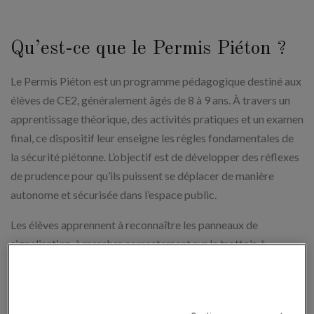
Qu’est-ce que le Permis Piéton ?
Le Permis Piéton est un programme pédagogique destiné aux
élèves de CE2, généralement âgés de 8 à 9 ans. À travers un
apprentissage théorique, des activités pratiques et un examen
final, ce dispositif leur enseigne les règles fondamentales de
la sécurité piétonne. L’objectif est de développer des réflexes
de prudence pour qu’ils puissent se déplacer de manière
autonome et sécurisée dans l’espace public.
Les élèves apprennent à reconnaître les panneaux de
signalisation, à marcher correctement sur le trottoir, à
traverser la rue en toute sécurité
et à repérer les dangers
potentiels. À la fin du programme, ils passent un petit examen
qui leur permet de valider leurs connaissances et de recevoir