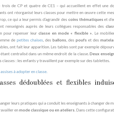
trois de CP et quatre de CE1 – qui accueillent en effet une d
nts ont réorganisé leurs classes pour mettre en œuvre cette mesu
trop, ce qui a leur permis d’agrandir des
coins thématiques
et d’
nt renseignés auprès de leurs collègues responsables des
clas
ion pour repenser leur
classe en mode « flexible »
. Le mobilie
omme de
petites chaises
, des
ballons
, des
poufs
et des
matela
ables, ont fait leur apparition. Les tables sont par exemple dépour
s étant centralisé dans un même endroit de la classe.
Deux enseig
 classes : les enfants y travaillent par exemple sur des tablettes.
s assises à adopter en classe.
sses dédoublées et flexibles induis
changer leurs pratiques qui a conduit les enseignants à changer de m
availler en
mode classique ou en ateliers
. Dans cette configurat