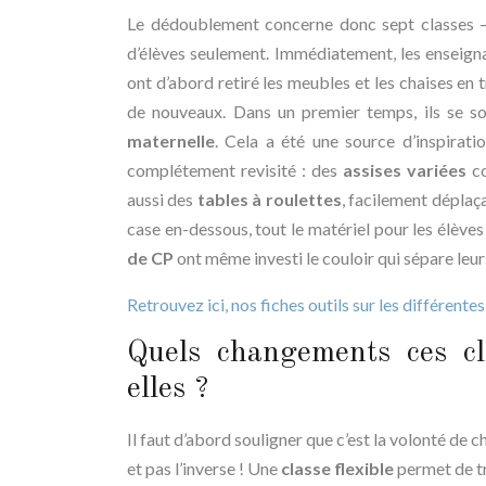
Le dédoublement concerne donc sept classes – 
d’élèves seulement. Immédiatement, les enseigna
ont d’abord retiré les meubles et les chaises en 
de nouveaux. Dans un premier temps, ils se so
maternelle
. Cela a été une source d’inspirat
complétement revisité : des
assises variées
c
aussi des
tables à roulettes
, facilement déplaç
case en-dessous, tout le matériel pour les élève
de CP
ont même investi le couloir qui sépare leurs
Retrouvez ici, nos fiches outils sur les différente
Quels changements ces cla
elles ?
Il faut d’abord souligner que c’est la volonté de 
et pas l’inverse ! Une
classe flexible
permet de tr