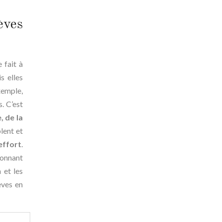
èves
 fait à
s elles
exemple,
. C’est
, de la
lent et
’effort
.
donnant
 et les
èves en