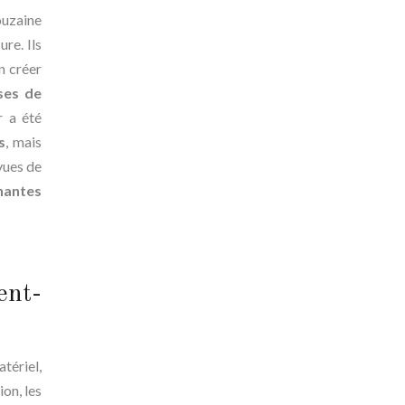
ouzaine
re. Ils
en créer
ses de
r a été
s
, mais
vues de
nantes
ent-
atériel,
ion, les