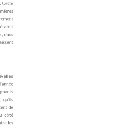
. Cette
emières
irement
 établit
r, dans
aissent
velles
l’année
ignants
 qu’ils
tent de
au côté
tre les