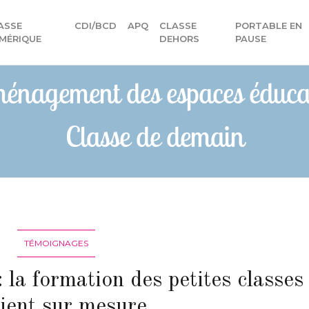
ASSE
CDI/BCD
APQ
CLASSE
PORTABLE EN
MÉRIQUE
DEHORS
PAUSE
énagement des espaces éducat
Classe de demain
TÉMOIGNAGES
 la formation des petites classes
ient sur mesure