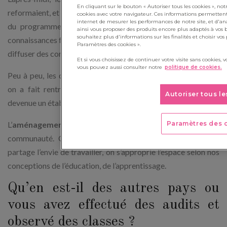
En cliquant sur le bouton « Autoriser tous les cookies », 
reformaient, et les enseignants reprenaient le cours « normal »
cookies avec votre navigateur. Ces informations permetten
internet de mesurer les performances de notre site, et d'an
du programme scolaire pour nourrir les élèves avec les
ainsi vous proposer des produits encore plus adaptés à vos b
souhaitez plus d'informations sur les finalités et choisir vos
connaissances fondamentales nécessaires pour penser, écrire,
Paramètres des cookies ».
diffuser des contenus.
Et si vous choisissez de continuer votre visite sans cookies, 
vous pouvez aussi consulter notre
politique de cookies.
Peu à peu, les décideurs ont changé, l’équipe s’est disloquée,
on a fait rentrer tout le monde dans le moule, l’école est
Autoriser tous l
devenue un établissement plus « classique »...
Paramètres des 
L’
aménagement éducatif
, c’est le projet de toute une
communauté. On vit ensemble, on travaille ensemble, on
partage l’envie de travailler, on s’approprie l’espace selon nos
conceptions de l’éducation, de l’apprentissage.
Qu’en est-il des autres pays ou
vous avez effectué des audits et
observé des classes ?