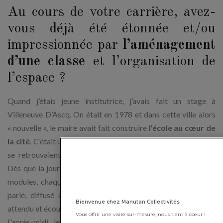
Au cours de votre carrière, avez-
vous déjà été étonnée et/ou
impressionnée par
l’aménagement
d’une classe
et l’organisation de
l’espace ?
Quand j’étais jeune institutrice, j’avais fait un stage à
Villeneuve D’Ascq. On était en 1978 et dans cette ville alors
« nouvelle », le maire avait fait construire
l’école au cœur de
la cité
. C’était une école dite « ouverte ». Les parents le matin
se retrouvaient dans un lieu d’accueil avec les enseignants.
Dès que la journée débutait, les enfants allaient travailler en
modules, chaque module contribuant à fabriquer un journal
parlé, diffusé à la mi-journée à la radio. Ce journal était
Bienvenue chez Manutan Collectivités
attendu et écouté par l’ensemble des habitants de la ville !
Vous offrir une visite sur-mesure, nous tient à cœur !
L’après-midi, les espaces se réorganisaient, les classes se