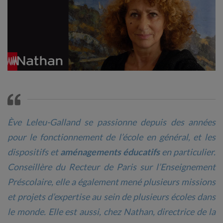
Ève Leleu-Galland se passionne depuis des années
pour le fonctionnement de l’école en général, et les
dispositifs et
aménagements éducatifs
en particulier.
Conseillère du Recteur de Paris sur l’Enseignement
Préscolaire, elle a également mené plusieurs missions
et projets d’expertise au sein de plusieurs écoles dans
le monde. Elle est aussi, chez Nathan, directrice de la