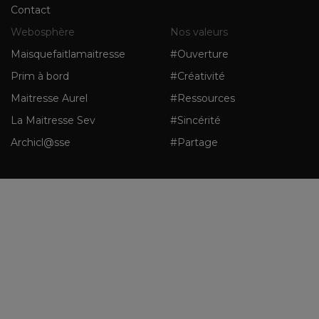
Contact
Webosphère
Nos valeurs
Maisquefaitlamaitresse
#Ouverture
Prim à bord
#Créativité
Maitresse Aurel
#Ressources
La Maitresse Sev
#Sincérité
Archicl@sse
#Partage