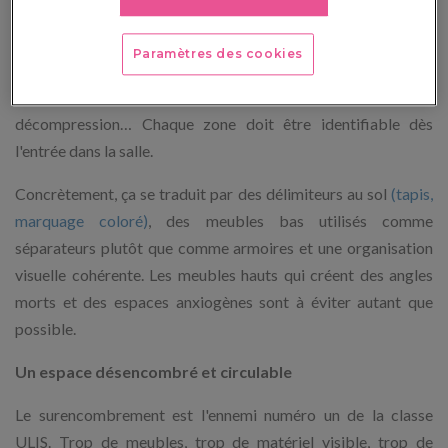
Les élèves accueillis en ULIS ont souvent besoin de repères
spatiaux forts pour comprendre ce qu'on attend d'eux dans
Paramètres des cookies
chaque espace. Un espace de travail individuel, un espace de
travail en groupe, un coin informatique, un espace de
décompression… Chaque zone doit être identifiable dès
l'entrée dans la salle.
Concrètement, ça se traduit par des délimiteurs au sol
(tapis,
marquage coloré)
, des meubles bas utilisés comme
séparateurs plutôt que comme armoires et une organisation
visuelle cohérente. Les meubles hauts qui créent des angles
morts et des espaces anxiogènes sont à éviter autant que
possible.
Un espace désencombré et circulable
Le surencombrement est l'ennemi numéro un de la classe
ULIS. Trop de meubles, trop de matériel visible, trop de