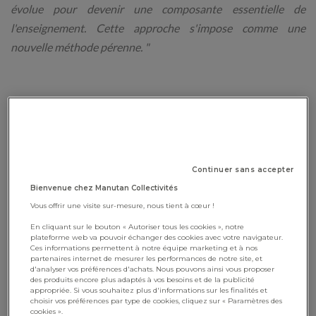
évolue pour devenir une composante essentielle de
l'enseignement. Cette approche s'impose comme une
nouvelle méthode pérenne. "
Faire classe en plein air
La classe dehors
n'est pas simplement une extension des
salles de classe traditionnelles. C'est une invitation à explorer
Continuer sans accepter
et à vivre des expériences éducatives en immersion à
Bienvenue chez Manutan Collectivités
l’extérieur. Que ce soit sous l'ombre d'un arbre ou au sein d'un
Vous offrir une visite sur-mesure, nous tient à cœur !
jardin pédagogique
, chaque espace de la cour devient une
En cliquant sur le bouton « Autoriser tous les cookies », notre
opportunité d'apprentissage.
plateforme web va pouvoir échanger des cookies avec votre navigateur.
Ces informations permettent à notre équipe marketing et à nos
partenaires internet de mesurer les performances de notre site, et
d'analyser vos préférences d'achats. Nous pouvons ainsi vous proposer
des produits encore plus adaptés à vos besoins et de la publicité
appropriée. Si vous souhaitez plus d'informations sur les finalités et
Pourquoi opter pour la classe
choisir vos préférences par type de cookies, cliquez sur « Paramètres des
cookies ».