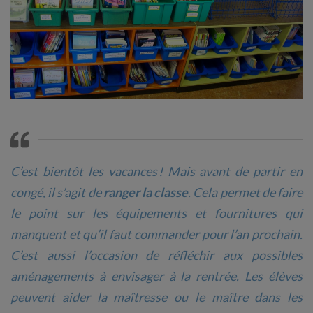
C’est bientôt les vacances ! Mais avant de partir en
congé, il s’agit de
ranger la classe
. Cela permet de faire
le point sur les équipements et fournitures qui
manquent et qu’il faut commander pour l’an prochain.
C’est aussi l’occasion de réfléchir aux possibles
aménagements à envisager à la rentrée. Les élèves
peuvent aider la maîtresse ou le maître dans les