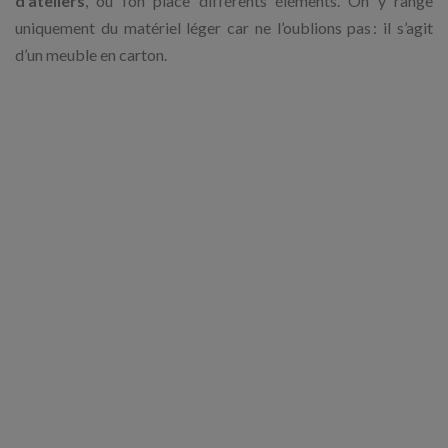
d’ateliers
, où l’on place différents éléments. On y range
uniquement du matériel léger car ne l’oublions pas : il s’agit
d’un meuble en carton.