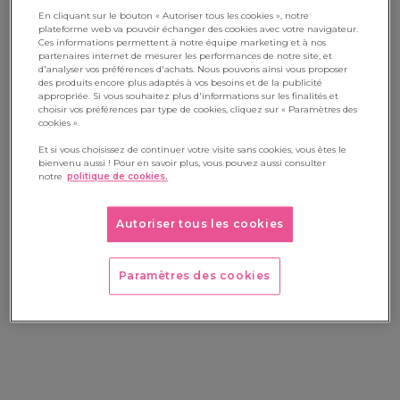
En cliquant sur le bouton « Autoriser tous les cookies », notre
Si on manque de tiroirs compartimentés, voilà une idée
plateforme web va pouvoir échanger des cookies avec votre navigateur.
Ces informations permettent à notre équipe marketing et à nos
amusante pour ranger crayons et stylos : des bouteilles en
partenaires internet de mesurer les performances de notre site, et
d'analyser vos préférences d'achats. Nous pouvons ainsi vous proposer
plastiques. On choisit de préférence des
des produits encore plus adaptés à vos besoins et de la publicité
appropriée. Si vous souhaitez plus d'informations sur les finalités et
bouteilles présentant des côtés plats, pour qu’elles ne roulent
choisir vos préférences par type de cookies, cliquez sur « Paramètres des
cookies ».
pas une fois posées à l’horizontal. On découpe
soigneusement le dessus de chaque bouteille à l’aide d’un
Et si vous choisissez de continuer votre visite sans cookies, vous êtes le
bienvenu aussi ! Pour en savoir plus, vous pouvez aussi consulter
cutter. Attention car les bords sont alors potentiellement
notre
politique de cookies.
coupants : on y applique donc du scotch coloré ou décoré,
pour plus de sécurité.
Autoriser tous les cookies
Paramètres des cookies