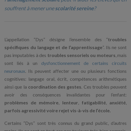
souffrent à mener une
scolarité sereine
?
L’appellation “Dys” désigne l’ensemble des “
troubles
spécifiques du langage et de l’apprentissage
”. Ils ne sont
pas imputables à des
troubles sensoriels ou moteurs
, mais
sont liés à un
dysfonctionnement de certains circuits
neuronaux
. Ils peuvent affecter une ou plusieurs fonctions
cognitives: langage oral, écrit, compétences arithmétiques
ainsi que la
coordination des gestes
. Ces troubles peuvent
avoir des conséquences invalidantes pour l’enfant:
problèmes de mémoire
,
lenteur
,
fatigabilité
,
anxiété
,
parfois agressivité voire rejet vis-à-vis de l’école.
Certains “Dys” sont très connus du grand public, d’autres
moins. Ils ne sont en tout cas pas toujours très bien compris.