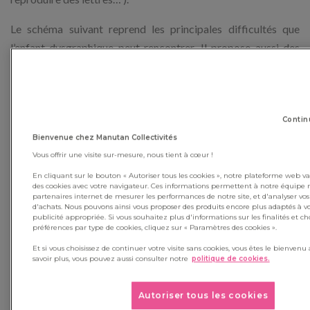
Le schéma suivant reprend les principales difficultés que
l’enfant dysgraphique peut rencontrer. Il propose aussi des
idées pour l’
aider en classe
.
Contin
Bienvenue chez Manutan Collectivités
Vous offrir une visite sur-mesure, nous tient à cœur !
En cliquant sur le bouton « Autoriser tous les cookies », notre plateforme web 
des cookies avec votre navigateur. Ces informations permettent à notre équipe 
partenaires internet de mesurer les performances de notre site, et d'analyser vo
d'achats. Nous pouvons ainsi vous proposer des produits encore plus adaptés à vo
publicité appropriée. Si vous souhaitez plus d'informations sur les finalités et cho
préférences par type de cookies, cliquez sur « Paramètres des cookies ».
Et si vous choisissez de continuer votre visite sans cookies, vous êtes le bienvenu 
savoir plus, vous pouvez aussi consulter notre
politique de cookies.
La dyspraxie
Autoriser tous les cookies
La dyspraxie peut, elle aussi, se traduire par une
difficulté