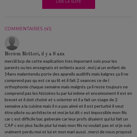
LIRE LA SUITE
COMMENTAIRES (41)
Meriem Mettori, il y a 8 ans
merciii bcp de cette explication tres imporrant sois pour les
parents ou les ensegnats et enfants aussi . moi j ai un enfant de
14ans malentendu porte des apareils auditifs mais kalgres ça il ne
comprend pas qu est ce qu lit et il fait 2 seances ce de l
orthophonie chaque semaine mais malgrés ça il reste toujours ne
comprend pas les histoires lu par lui même et encemoment il est en
brevet et il doit choisir et s orienter et il a fait un stage de 2
semaine a la cuisine mais il n a pas aimé et il est perturbé il veut
étre pilote ou architecte et moi je lui dit c est impossible mon fils
car c est difficile bac geberale car leur profs disaient qui lui fait un
CAP c est plus facile piur lui mais mon fils nz voulait pas et oi je suis
vraiment perdu moi et lui et mon mari aussi . merci de nous proposé