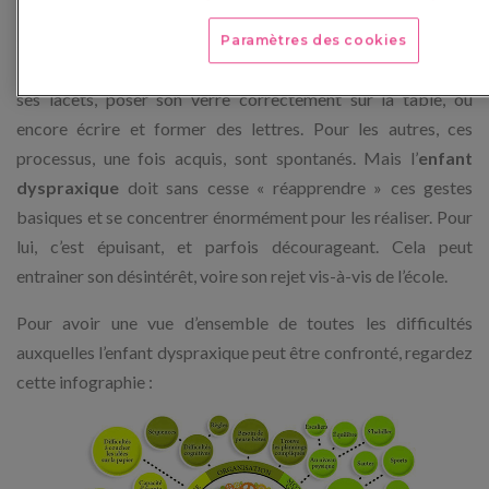
d’écriture
, mais également par ce qu’on pourrait
grossièrement qualifier de « maladresse » dans la vie de tous
Paramètres des cookies
les jours. L’enfant a du mal à acquérir des gestes tels que faire
ses lacets, poser son verre correctement sur la table, ou
encore écrire et former des lettres. Pour les autres, ces
processus, une fois acquis, sont spontanés. Mais l’
enfant
dyspraxique
doit sans cesse « réapprendre » ces gestes
basiques et se concentrer énormément pour les réaliser. Pour
lui, c’est épuisant, et parfois décourageant. Cela peut
entrainer son désintérêt, voire son rejet vis-à-vis de l’école.
Pour avoir une vue d’ensemble de toutes les difficultés
auxquelles l’enfant dyspraxique peut être confronté, regardez
cette infographie :