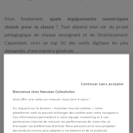
Mais finalement,
quels équipements numériques
choisir pour la classe
? Tout dépend bien sûr du projet
pédagogique de chaque enseignant et de l’établissement.
Cependant, voici un top 10 des outils digitaux les plus
demandés, d’une manière générale.
1 - L’écran numérique interactif
Continuer sans accepter
On connait le vidéo projecteur et le tableau blanc interactif
Bienvenue chez Manutan Collectivités
mais voici le représentant de la nouvelle génération des
Vous offrir une visite sur-mesure, nous tient à cœur !
écrans d’
affichage dynamique
à l’école : l’
écran numérique
En cliquant sur le bouton « Autoriser tous les cookies », notre
plateforme web va pouvoir échanger des cookies avec votre navigateur.
interactif
, ou
ENI
. S’il est particulièrement pertinent pour la
Ces informations permettent à notre équipe marketing et à nos
partenaires internet de mesurer les performances de notre site, et
classe, c’est parce qu’il est à la fois une surface d’écriture et un
d'analyser vos préférences d'achats. Nous pouvons ainsi vous proposer
écran interactif de partage d’information. La
classe à
des produits encore plus adaptés à vos besoins et de la publicité