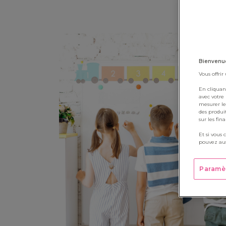
Bienvenue
Vous offrir
En cliquan
avec votre
mesurer le
des produi
sur les fin
Et si vous 
pouvez aus
Paramè