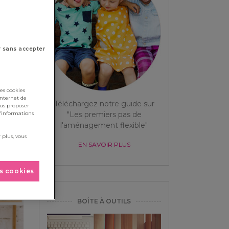
r sans accepter
es cookies
internet de
Téléchargez notre guide sur
ous proposer
"Les premiers pas de
d'informations
l'aménagement flexible"
 plus, vous
EN SAVOIR PLUS
es cookies
BOÎTE À OUTILS