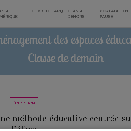
ASSE
CDI/BCD
APQ
CLASSE
PORTABLE EN
MÉRIQUE
DEHORS
PAUSE
énagement des espaces éducat
Classe de demain
ÉDUCATION
une méthode éducative centrée su
l’élève