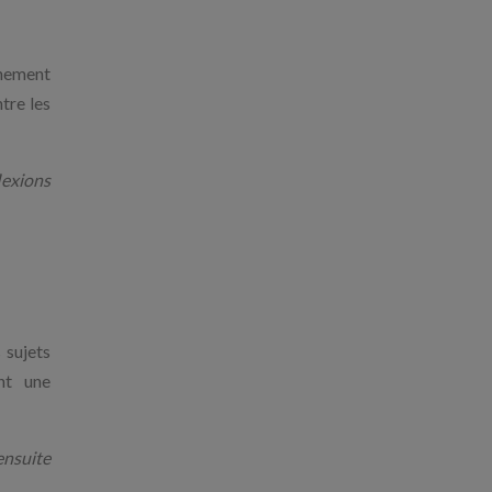
nnement
tre les
lexions
 sujets
ant une
ensuite