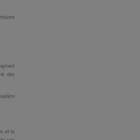
rtaines
daptant
nir des
matière
, et la
 de son