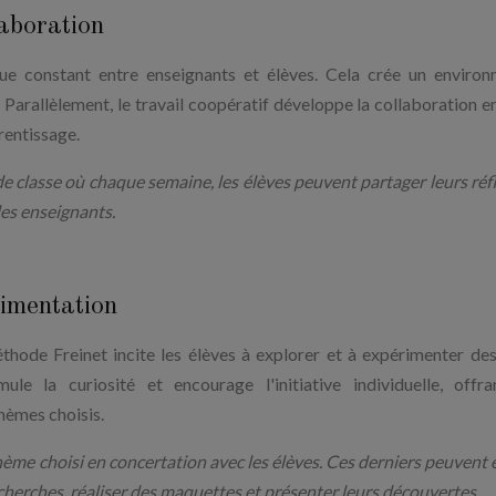
aboration
e constant entre enseignants et élèves. Cela crée un enviro
 Parallèlement, le travail coopératif développe la collaboration en
rentissage.
e classe où chaque semaine, les élèves peuvent partager leurs réf
 les enseignants.
imentation
thode Freinet incite les élèves à explorer et à expérimenter des
le la curiosité et encourage l'initiative individuelle, offr
hèmes choisis.
hème choisi en concertation avec les élèves. Ces derniers peuvent 
echerches, réaliser des maquettes et présenter leurs découvertes.