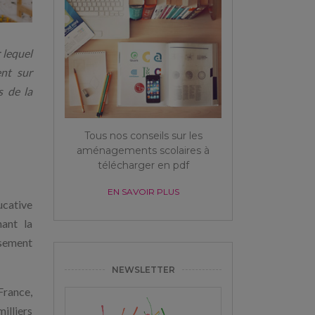
 lequel
ent sur
s de la
Tous nos conseils sur les
aménagements scolaires à
télécharger en pdf
EN SAVOIR PLUS
ucative
nant la
ssement
NEWSLETTER
France,
illiers