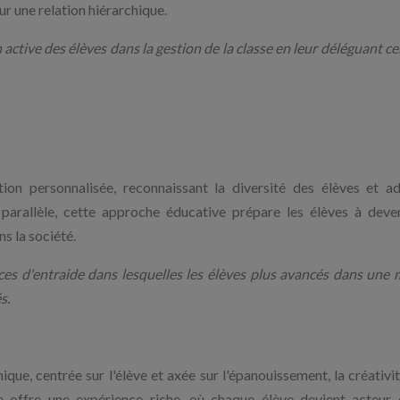
r une relation hiérarchique.
 active des élèves dans la gestion de la classe en leur déléguant ce
ion personnalisée, reconnaissant la diversité des élèves et a
n parallèle, cette approche éducative prépare les élèves à deve
s la société.
ces d'entraide dans lesquelles les élèves plus avancés dans une 
s.
e, centrée sur l'élève et axée sur l'épanouissement, la créativité
e offre une expérience riche, où chaque élève devient acteur