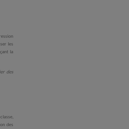
ression
ser les
çant la
éer des
classe,
ion des