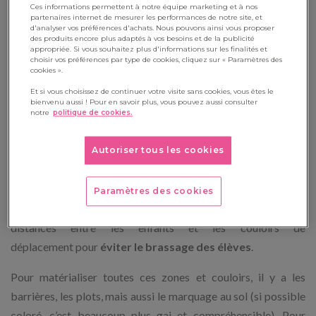
Ces informations permettent à notre équipe marketing et à nos
Voici quelques principes de base pour accompagner un projet
partenaires internet de mesurer les performances de notre site, et
d'analyser vos préférences d'achats. Nous pouvons ainsi vous proposer
d’
aménagement de cour de récréation.
des produits encore plus adaptés à vos besoins et de la publicité
appropriée. Si vous souhaitez plus d'informations sur les finalités et
choisir vos préférences par type de cookies, cliquez sur « Paramètres des
cookies ».
#1 – Une cour de récré où les
Et si vous choisissez de continuer votre visite sans cookies, vous êtes le
bienvenu aussi ! Pour en savoir plus, vous pouvez aussi consulter
notre
politique de cookies.
déplacements se gèrent facilement
Autoriser tous les cookies
Entre confinement et distanciation, en 2020, nous avons dû
repenser les
aménagements scolaires
et parmi eux, ceux de
la cour de récré. Dans un contexte épidémique, il faut
éviter
Paramètres des cookies
les zones de rassemblement dans la cour
, matérialiser les
distances entre les enfants et les couloirs de
déplacement pour
éviter le brassage des élèves
.
Pour matérialiser toutes ces zones et couloirs, il y a les
barrières, les plots, mais aussi le marquage au sol (si possible
coloré, c’est beaucoup plus gai et compréhensible). Pour