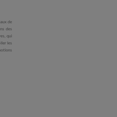
iaux de
ans des
es, qui
ler les
motions