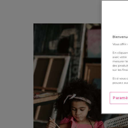
Bienvenue
Vous offrir
En cliquan
avec votre
mesurer le
des produi
sur les fin
Et si vous 
pouvez aus
Paramè