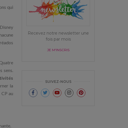
ons qui
 Disney
Recevez notre newsletter une
chacune
fois par mois
préados
JE M'INSCRIS
 Quatre
s sens.
tivités
SUIVEZ-NOUS
rner la
u CP au
nante.