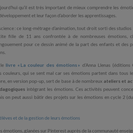
ourd’hui qu’il est très important de mieux comprendre les émoti
r développement et leur façon d’aborder les apprentissages.
nscience : ce long-métrage d’animation, tout droit sorti des studios
etite fille de 11 ans confrontée à de nombreuses émotions, 
L’engouement pour ce dessin animé de la part des enfants et des 
ons.
 le
livre « La couleur des émotions »
d’Anna Llenas (éditions
es couleurs, qui se sent mal car ses émotions partent dans tous le
livre, en version pop-up, sert de base à de nombreux
ateliers et ac
édagogiques
intégrant les émotions. Ces activités peuvent conce
s on peut aussi bâtir des projets sur les émotions en cycle 2 (d
 élèves et de la gestion de leurs émotions
r les émotions, glanées sur Pinterest auprès de la communauté enseig