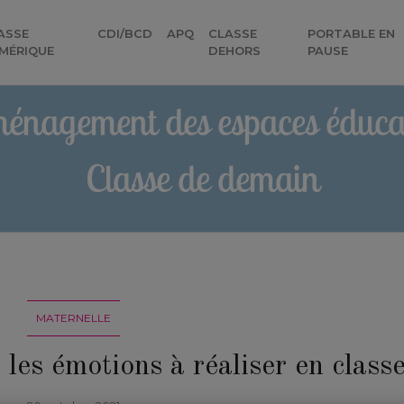
ASSE
CDI/BCD
APQ
CLASSE
PORTABLE EN
MÉRIQUE
DEHORS
PAUSE
énagement des espaces éducat
Classe de demain
MATERNELLE
r les émotions à réaliser en class