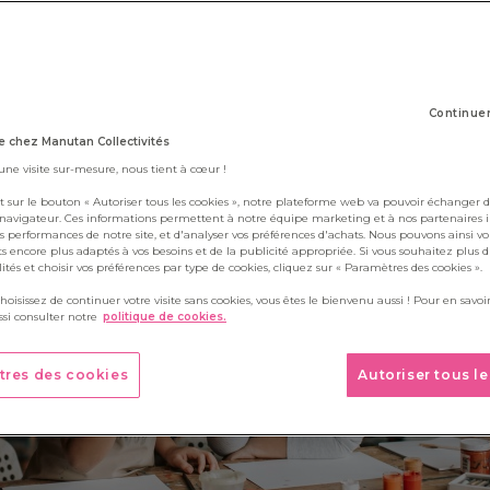
20 octobre 2021
NOUVELLES CLASSES
Continue
 chez Manutan Collectivités
 une visite sur-mesure, nous tient à cœur !
t sur le bouton « Autoriser tous les cookies », notre plateforme web va pouvoir échanger d
 navigateur. Ces informations permettent à notre équipe marketing et à nos partenaires 
s performances de notre site, et d'analyser vos préférences d'achats. Nous pouvons ainsi v
ts encore plus adaptés à vos besoins et de la publicité appropriée. Si vous souhaitez plus 
alités et choisir vos préférences par type de cookies, cliquez sur « Paramètres des cookies ».
choisissez de continuer votre visite sans cookies, vous êtes le bienvenu aussi ! Pour en savoir
si consulter notre
politique de cookies.
tres des cookies
Autoriser tous l