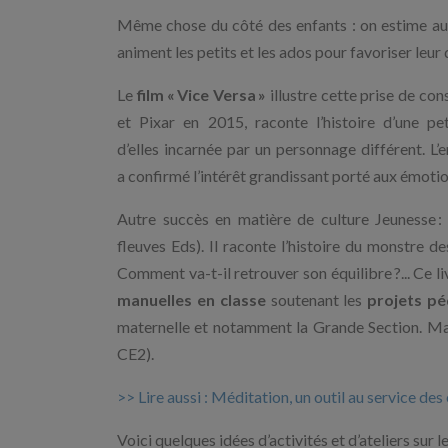
Même chose du côté des enfants : on estime auj
animent les petits et les ados pour favoriser leu
Le
film « Vice Versa »
illustre cette prise de co
et Pixar en 2015, raconte l’histoire d’une p
d’elles incarnée par un personnage différent. 
a confirmé l’intérêt grandissant porté aux émoti
Autre succès en matière de culture Jeunesse :
fleuves Eds). Il raconte l’histoire du monstre d
Comment va-t-il retrouver son équilibre ?... Ce 
manuelles en classe
soutenant les
projets p
maternelle et notamment la Grande Section. Mai
CE2).
>> Lire aussi : Méditation, un outil au service des
Voici quelques idées d’activités et d’ateliers su