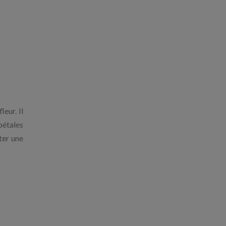
leur. Il
pétales
ter une