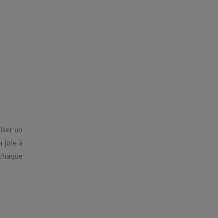
iser un
 joie à
 chaque