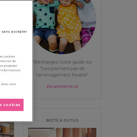
r sans accepter
es cookies
internet de
Téléchargez notre guide sur
ous proposer
"Les premiers pas de
d'informations
l'aménagement flexible"
 plus, vous
EN SAVOIR PLUS
es cookies
BOÎTE À OUTILS