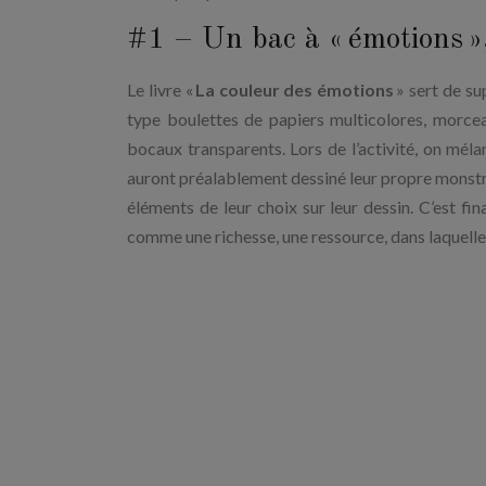
#1 – Un bac à « émotions »
Le livre «
La couleur des émotions
» sert de su
type boulettes de papiers multicolores, morcea
bocaux transparents. Lors de l’activité, on mé
auront préalablement dessiné leur propre monstre 
éléments de leur choix sur leur dessin. C’est f
comme une richesse, une ressource, dans laquelle