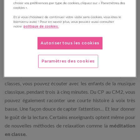
choisir vos préférences par type de cookies, cliquez sur « Paramètres des
cookies ».
Et si vous choisissez de continuer votre visite sans cookies, vous êtes le
bienvenu aussi ! Pour en savoir plus, vous pouvez aussi consulter
notre
politique de cookies.
2. Instaurez des temps calmes
Autoriser tous les cookies
Au retour de la cantine ou de la récréation, les enfants sont
surexcités… Que faire ? Pour assurer une transition en
Paramètres des cookies
douceur et faire descendre le
volume sonore de la classe
,
les temps calmes sont une solution idéale. Dans les petites
classes, vous pouvez écouter avec les enfants de la musique
classique, pendant trois à cinq minutes. Du CP au CM2, vous
pouvez également raconter une courte histoire à voix très
basse. Une façon douce de capter l’attention… Et leur donner
le goût de la lecture. Certains enseignants optent même pour
de nouvelles méthodes de relaxation comme la
méditation
en classe
.