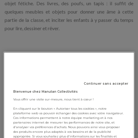
objet fétiche. Des livres, des poufs, un tapis : il suffit de
quelques meubles et objets pour donner une âme à cette
partie de la classe, et inciter les enfants à y passer du temps
pour lire, dessiner et rêver.
Continuer sans accepter
Bienvenue chez Manutan Collectivités
Vous offrir une visite sur-mesure, nous tient à cœur !
En cliquant sur le bouton « Autoriser tous les cookies », notre
plateforme web va pouvoir échanger des cookies avec votre navigateur.
Ces informations permettent à notre équipe marketing et à nos
partenaires internet de mesurer les performances de notre site, et
d'analyser vos préférences d'achats. Nous pouvons ainsi vous proposer
des produits encore plus adaptés à vos besoins et de la publicité
appropriée. Si vous souhaitez plus d'informations sur les finalités et