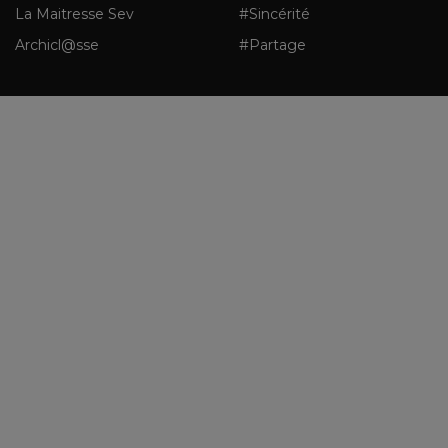
La Maitresse Sev
#Sincérité
Archicl@sse
#Partage