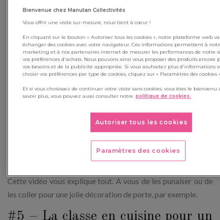
Bienvenue chez Manutan Collectivités
A coller contre les vitres avec une colle adaptée, ou à
Vous offrir une visite sur-mesure, nous tient à cœur !
suspendre à la tringle des rideaux, ces flocons de neige sont
En cliquant sur le bouton « Autoriser tous les cookies », notre plateforme web v
amusants et faciles à fabriquer. Une fois le pliage effectué, les
échanger des cookies avec votre navigateur. Ces informations permettent à not
marketing et à nos partenaires internet de mesurer les performances de notre sit
petits peuvent le découper, en suivant des pointillés… ou,
vos préférences d'achats. Nous pouvons ainsi vous proposer des produits encore 
vos besoins et de la publicité appropriée. Si vous souhaitez plus d'informations sur
mieux, leur intuition, sous la direction de leur
enseignant
.
choisir vos préférences par type de cookies, cliquez sur « Paramètres des cookies »
C’est magique : les enfants constateront qu’une fois dépliés, il
Et si vous choisissez de continuer votre visite sans cookies, vous êtes le bienvenu 
n’y a pas deux flocons identiques.
savoir plus, vous pouvez aussi consulter notre
politique de cookies.
#4 - … ou en fil chenille
Autoriser tous les cookies
Variante au
découpage papier
: voici des flocons en fil
Paramètres des cookies
chenille, eux aussi simples à réaliser et à personnaliser. Les
enfants pourront leur donner la forme qu’ils souhaitent…
Cette vidéo vous explique tout. A vous de les punaiser ou de
les coller pour une jolie décoration de porte, par exemple.
#5 – La classe en cuisine pour un