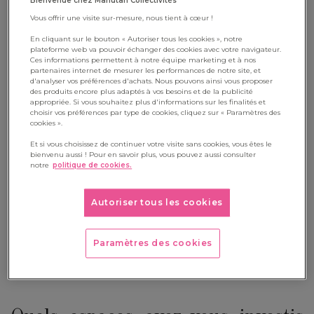
Bienvenue chez Manutan Collectivités
La pratique de la classe dehors requiert un lâcher-prise de la
Vous offrir une visite sur-mesure, nous tient à cœur !
part de l’enseignant. L’adulte s’efface pour laisser les enfants
En cliquant sur le bouton « Autoriser tous les cookies », notre
découvrir, expérimenter, manipuler, s’émerveiller… Les élèves
plateforme web va pouvoir échanger des cookies avec votre navigateur.
Ces informations permettent à notre équipe marketing et à nos
gagnent en
liberté de mouvement et d’expression
.
partenaires internet de mesurer les performances de notre site, et
d'analyser vos préférences d'achats. Nous pouvons ainsi vous proposer
À mon sens,
toutes les matières peuvent être abordées
des produits encore plus adaptés à vos besoins et de la publicité
appropriée. Si vous souhaitez plus d'informations sur les finalités et
en classe dehors. C'est à l'enseignant de savoir comment
choisir vos préférences par type de cookies, cliquez sur « Paramètres des
cookies ».
rebondir, sur quoi, quand et où. J’aime approfondir leurs
Et si vous choisissez de continuer votre visite sans cookies, vous êtes le
découvertes, chercher avec mes élèves comment répondre à
bienvenu aussi ! Pour en savoir plus, vous pouvez aussi consulter
notre
politique de cookies.
leurs questionnements. Comme nous partons de leur besoin,
la motivation est forcément de la partie,
les apprentissages
Autoriser tous les cookies
ont du sens
! On peut aussi revenir ou approfondir ce qu’on a
vu en classe. Par exemple, nous avons récemment improvisé
une pièce de théâtre inspirée de l’histoire de « Boucle d’Or »
Paramètres des cookies
dont nous avions étudié le texte un peu plus tôt.