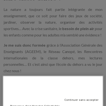
La nature a toujours fait partie intégrante de mon
enseignement, que ce soit pour faire des jeux de société,
jardiner, observer la nature, organiser des activités
sportives… Avec la crise sanitaire, le
besoin de plein air
pour
les enfants comme pour les adultes m’a semblé une évidence !
Je me suis donc formée
grâce à l’Association Générale des
Enseignants (AGEEM), le Réseau Canopé, les Rencontres
internationales de la classe dehors, mes lectures
personnelles… Et c’est ainsi que l’école du dehors a vu le jour
chez nous !
Quels sont les avantages
pédagogiques de cette pratique ?
Continuer sans accepter