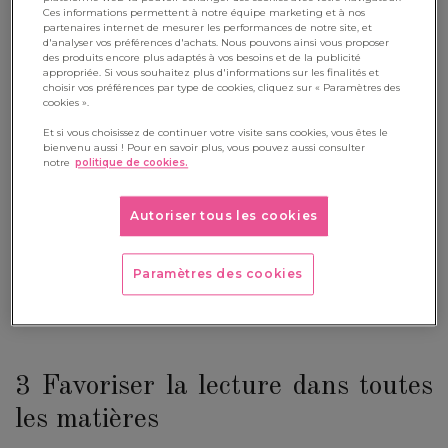
Ces informations permettent à notre équipe marketing et à nos
La création de beaux
espaces de bibliothèque
dans les écoles
partenaires internet de mesurer les performances de notre site, et
d'analyser vos préférences d'achats. Nous pouvons ainsi vous proposer
peut également inciter les élèves à explorer le monde des
des produits encore plus adaptés à vos besoins et de la publicité
appropriée. Si vous souhaitez plus d'informations sur les finalités et
livres. Ces lieux doivent être aménagés de manière
choisir vos préférences par type de cookies, cliquez sur « Paramètres des
cookies ».
accueillante avec des
étagères
bien organisées et accessibles
Et si vous choisissez de continuer votre visite sans cookies, vous êtes le
à tous, des
assises confortables
ainsi qu’une variété de livres
bienvenu aussi ! Pour en savoir plus, vous pouvez aussi consulter
adaptés à différents niveaux de lecture. De plus, les élèves
notre
politique de cookies.
peuvent participer à la décoration et à l'organisation de la
bibliothèque, ce qui renforce leur sentiment d'appartenance.
Autoriser tous les cookies
C’est avant tout un lieu dans lequel
les enfants doivent se
sentir bien
pour ensuite vouloir y rester par le biais de la
Paramètres des cookies
lecture.
3 Favoriser la lecture dans toutes
les matières