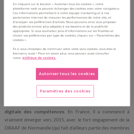
En cliquant sur le bouton « Autoriser tous les cookies », notre
permet d’atteindre.
plateforme web va pouvoir échanger des cookies avec votre navigateur.
Ces informations permettent à notre équipe marketing et à nos
partenaires internet de mesurer les performances de notre site, et
Pour les personnes réfractaires aux outils digitaux, tout ceci
d'analyser vos préférences d'achats. Nous pouvons ainsi vous proposer
des produits encore plus adaptés à vos besoins et de la publicité
peut faire penser à de nouveaux gadgets éducatifs. Mais il
appropriée. Si vous souhaitez plus d'informations sur les finalités et
n’en est rien. Bien au contraire : l’open badge trouve
choisir vos préférences par type de cookies, cliquez sur « Paramètres des
cookies ».
parfaitement sa place dans l’évolution que connaît depuis
Et si vous choisissez de continuer votre visite sans cookies, vous êtes le
quelques années l’univers de la formation et de l’éducation, et
bienvenu aussi ! Pour en savoir plus, vous pouvez aussi consulter
notre
politique de cookies.
dans l’acquisition, la mise à jour et la
reconnaissance des
compétences
.
Autoriser tous les cookies
D’où viennent les open badges ?
Paramètres des cookies
L’open badge a été lancé dans le grand public en 2011 par la
Fondation Mozilla, comme un outil innovant de
validation
digitale des compétences
. En France, il a commencé à
vraiment émerger vers 2015, avec le fort engagement de la
DRAAF de Normandie (qui fait d’ailleurs partie des membres