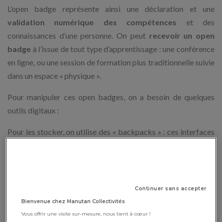
L’open badge représente ainsi une déclaration et une
validation numérique des compétences
et des
connaissances d’une personne. On peut
recevoir un open
badge
à l’issue de tout type d’apprentissage : une conférence
en ligne, ou une session de formation plus traditionnelle suivie
dans un espace « physique ».
Pour manipuler ces open badges, on a besoin de quelques
outils digitaux :
Pour les stocker, on utilise des « backpacks » : ces interfaces
digitales, comme « OpenBadge Passport » ou
« BadgeWallet », permettent de recevoir, afficher et
partager ses open badges
en toute sécurité.
Continuer sans accepter
Pour les créer et les distribuer, on peut utiliser «
OpenBadge
Bienvenue chez Manutan Collectivités
Factory
» ou l’
application mobile « Badgr »
, qui permet aussi
Vous offrir une visite sur-mesure, nous tient à cœur !
de visualiser les objectifs d’apprentissage que chaque badge