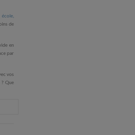
école,
oins de
vide en
nce par
vec vos
e ? Que