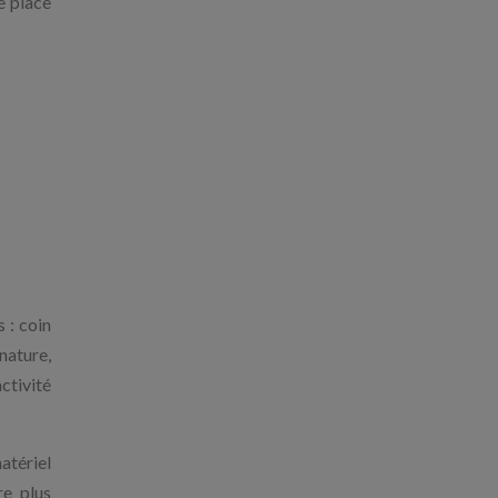
e place
 : coin
nature,
ctivité
atériel
re plus