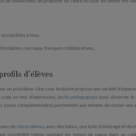
 jeux de ballon mais de proposer un cadre où tous les élèves ont un
 accessibles à tous.
 d’imitation, cerceaux, fresques collaboratives...
profils d’élèves
t pas un problème. Une cour inclusive propose une variété d’espaces
à craie ou mur d’expression,
jardin pédagogique
pour observer la 
 zones complémentaires permettent aux enfants de choisir une a
espace de
classe dehors
, avec des bancs, une toile d’ombrage et du m
s une possibilité même pendant les temps de pause dans un cad