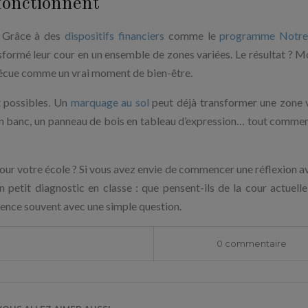
fonctionnent
. Grâce à des
dispositifs financiers
comme le
programme Notre 
nsformé leur cour en un ensemble de zones variées. Le résultat ? M
 vécue comme un vrai moment de bien-être.
 possibles. Un
marquage au sol
peut déjà transformer une zone 
e en banc, un panneau de bois en tableau d’expression… tout comme
our votre école ? Si vous avez envie de commencer une réflexion a
n petit diagnostic en classe : que pensent-ils de la cour actuell
mence souvent avec une simple question.
0 commentaire