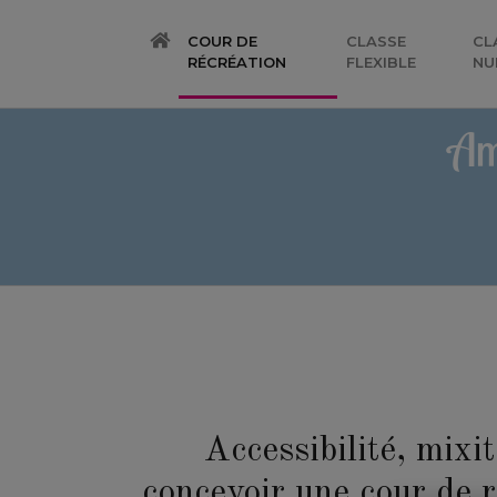
COUR DE
CLASSE
CL
(CURRENT)
RÉCRÉATION
FLEXIBLE
NU
Am
Accessibilité, mixi
concevoir une cour de r