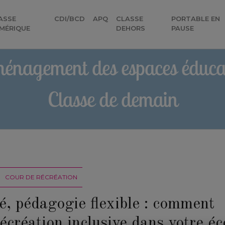
ASSE
CDI/BCD
APQ
CLASSE
PORTABLE EN
MÉRIQUE
DEHORS
PAUSE
énagement des espaces éducat
Classe de demain
COUR DE RÉCRÉATION
té, pédagogie flexible : comment
écréation inclusive dans votre éc