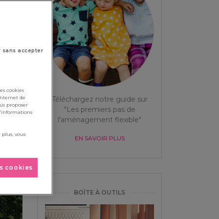
r sans accepter
es cookies
internet de
Téléchargez notre guide sur
ous proposer
"Les premiers pas de
d'informations
l'aménagement flexible"
 plus, vous
EN SAVOIR PLUS
es cookies
BOÎTE À OUTILS