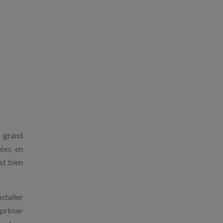
n grand
uées en
st bien
installer
xprimer