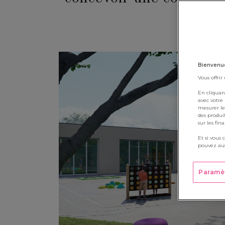
Bienvenue
Vous offrir
En cliquan
avec votre
mesurer le
des produi
sur les fin
Et si vous 
pouvez aus
Paramè