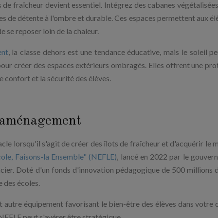
s de fraîcheur devient essentiel. Intégrez des cabanes végétalisées
es de détente à l'ombre et durable. Ces espaces permettent aux él
e se reposer loin de la chaleur.
ent
, la classe dehors est une tendance éducative, mais le soleil pe
our créer des espaces extérieurs ombragés. Elles offrent une pro
e confort et la sécurité des élèves.
 d’aménagement
le lorsqu'il s'agit de créer des îlots de fraîcheur et d'acquérir le 
ole, Faisons-la Ensemble" (NEFLE)
, lancé en 2022 par le gouver
ncier. Doté d'un fonds d'innovation pédagogique de 500 millions d
e des écoles.
t autre équipement favorisant le bien-être des élèves dans votre 
r NEFLE peut s'avérer être stratégique.