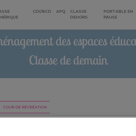
ASSE
CDI/BCD
APQ
CLASSE
PORTABLE EN
MÉRIQUE
DEHORS
PAUSE
énagement des espaces éducat
Classe de demain
COUR DE RÉCRÉATION
omment faire baisser la températu
e récréation ? (Episode 4)