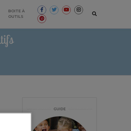
BOITE À
OUTILS
ifs
GUIDE
re