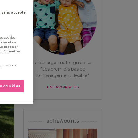
r sans accepter
es cookies
internet de
ous proposer
d'informations
Téléchargez notre guide sur
 plus, vous
"Les premiers pas de
l'aménagement flexible"
es cookies
EN SAVOIR PLUS
BOÎTE À OUTILS