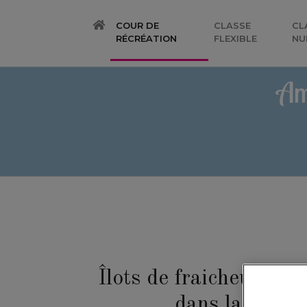
COUR DE
CLASSE
CL
(CURRENT)
RÉCRÉATION
FLEXIBLE
NU
Am
Îlots de fraicheur : c
dans la cour d