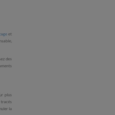
tage
et
nsable,
sez des
moments
ur plus
 tracés
uler la