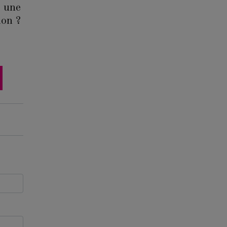
 une
ion ?