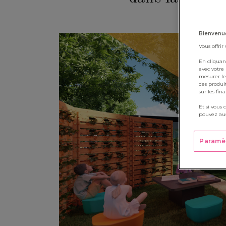
Bienvenue
Vous offrir
En cliquan
avec votre
mesurer le
des produi
sur les fin
Et si vous 
pouvez aus
Paramè