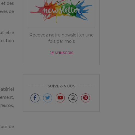
 et des
èves de
ut être
Recevez notre newsletter une
tection
fois par mois
JE M'INSCRIS
SUIVEZ-NOUS
matériel
nement,
'euros,
cour de