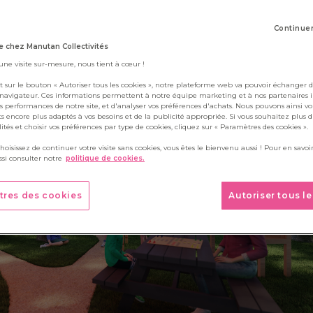
7 février 2024
Continue
 chez Manutan Collectivités
 une visite sur-mesure, nous tient à cœur !
t sur le bouton « Autoriser tous les cookies », notre plateforme web va pouvoir échanger d
 navigateur. Ces informations permettent à notre équipe marketing et à nos partenaires 
s performances de notre site, et d'analyser vos préférences d'achats. Nous pouvons ainsi v
ts encore plus adaptés à vos besoins et de la publicité appropriée. Si vous souhaitez plus 
alités et choisir vos préférences par type de cookies, cliquez sur « Paramètres des cookies ».
choisissez de continuer votre visite sans cookies, vous êtes le bienvenu aussi ! Pour en savoir
si consulter notre
politique de cookies.
tres des cookies
Autoriser tous l